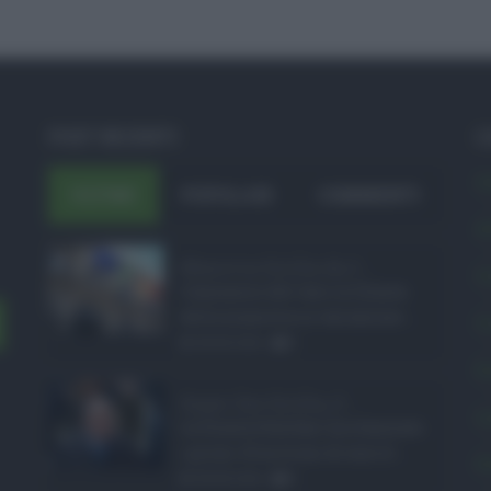
POST RECENTI
C
A
ULTIMI
POPOLARI
COMMENTI
A
Manovra Sicilia da 2 ...
C
L’annuncio del varo in Giunta
della manovra in variazione ...
C
08.08.2026
0
E
Super Zes Sicilia, d ...
L
La Giunta Schifani ha stanziato
i primi 10 milioni di euro d ...
P
08.08.2026
0