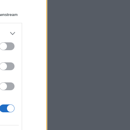
Downstream
Log In
assword