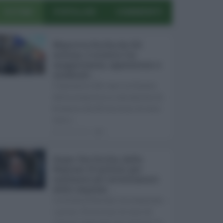
ULTIMI
POPOLARI
COMMENTI
Manovra Sicilia da 221
milioni, è scontro tra
maggioranza, opposizioni e
sindacati ...
L’annuncio del varo in Giunta
della manovra in variazione di
bilancio da 221 milioni di euro
non s ...
08.08.2026
0
Super Zes Sicilia, dalla
Regione 10 milioni per
sostenere gli investimenti
delle imprese ...
La Giunta Schifani ha stanziato
i primi 10 milioni di euro di
risorse regionali per avviare la