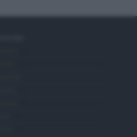
ATEGORIE
mbiente
1.404
ttualità
6.108
omunicati
6
onsumo
1.930
conomia
2.866
avoro
2.139
olitica
1.992