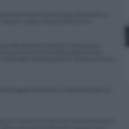
igure professionali da inserire negli studi presenti in
e laureati. I requisiti variano in base al ruolo
gli studi dentistici di Dental Pro. Eccone alcune:
alla poltrona odontoiatrica, Responsabile di centro
co, Responsabile Assistenza pazienti, HR Administration
 nelll’apposita sezione del sito dedicata all’offerta di
lia, puo’ contare su oltre 260 centri dentistici presenti in
.200 professionisti tra odontoiatri e igienisti; oltre 1