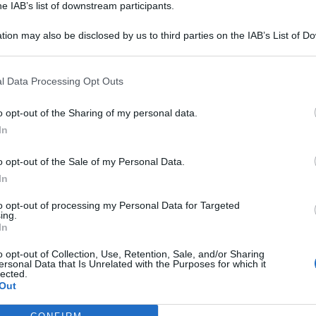
he IAB’s list of downstream participants.
tion may also be disclosed by us to third parties on the IAB’s List of 
 that may further disclose it to other third parties.
o E-mail
l Data Processing Opt Outs
o opt-out of the Sharing of my personal data.
Reset password
dami
In
ti
Log In
Reset P
o opt-out of the Sale of my Personal Data.
In
to opt-out of processing my Personal Data for Targeted
ing.
In
o opt-out of Collection, Use, Retention, Sale, and/or Sharing
ersonal Data that Is Unrelated with the Purposes for which it
lected.
Out