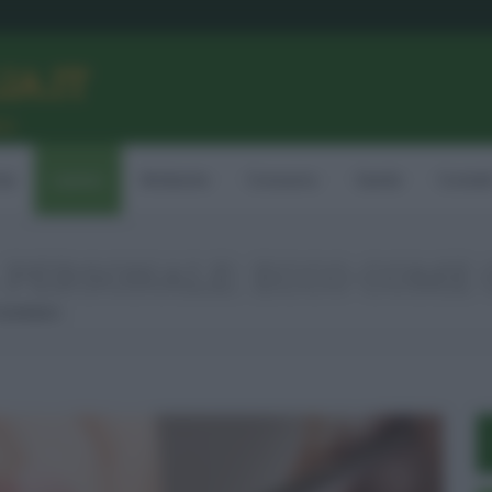
LIA.IT
ne
ia
Lavoro
Ambiente
Consumo
Sanità
Contatt
 PERSONALE: ECCO COME 
Candidarsi