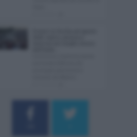
Super ...
08.08.2026
0
Eventi in Sicilia ad agosto
2026: teatro, musica e
festival nei luoghi storici
dell’Isola ...
La Sicilia si conferma anche
nell’estate 2026 uno dei
principali palcoscenici
culturali del Medite ...
07.08.2026
0
184
9