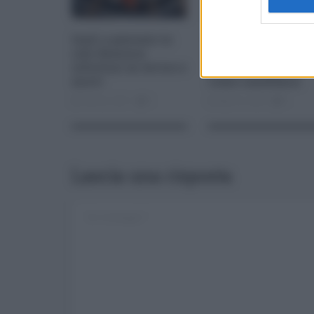
Inail, a gennaio in
Costa Crociere cer
calo denunce
personale: ecco le
infortuni su lavoro e
posizioni aperte e
morti
come candidarsi
Feb 26, 2021
0
Apr 23, 2023
0
Lascia una risposta