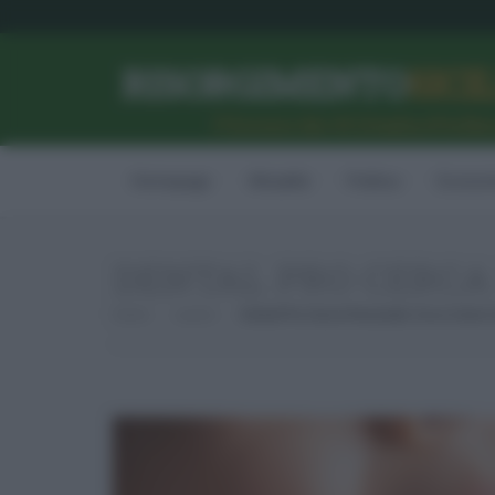
RISORGIMENTO
SICI
l’Unione dei #CittadiniPerBe
Homepage
Attualità
Politica
Econom
DENTAL PRO CERCA
Home
Lavoro
Dental Pro Cerca Personale: Ecco Come 