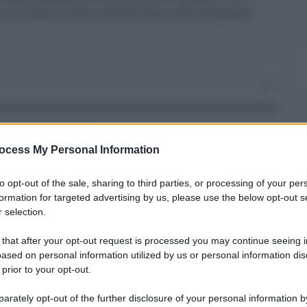
te nei migliori centri commerciali e nelle principali
0
ocess My Personal Information
to opt-out of the sale, sharing to third parties, or processing of your per
formation for targeted advertising by us, please use the below opt-out s
 selection.
ARTICOLO SUCCESSIVO
Contratti collettivi, 32 in attesa
 that after your opt-out request is processed you may continue seeing i
di rinnovo, coinvolti 6,9 milioni
ased on personal information utilized by us or personal information dis
di dipendenti
 prior to your opt-out.
rately opt-out of the further disclosure of your personal information by