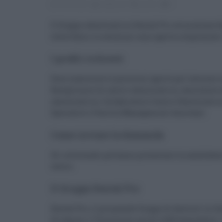
29.04.2023
redazione
Lavoro
0
Il Gruppo odontoiatrico Dental Pro cerca alcune f
tutta Italia. Le selezioni sono aperte a diplomati 
I profili richiesti
Sono numerose le posizioni aperte per lavorare ne
Receptionist di centro odontoiatrico, Assistente 
odontoiatrico, Collaboratore Centro Odontoiatri
Specialist e Facility Management Assistant.
Come inviare la domanda
Gli interessati potranno presentare la candidatura
lavoro.
Il Gruppo Dental Pro
Dental Pro, il più grande Gruppo di dentisti in Ita
16 regioni e 74 province; più di 2.000 dipendenti; 1