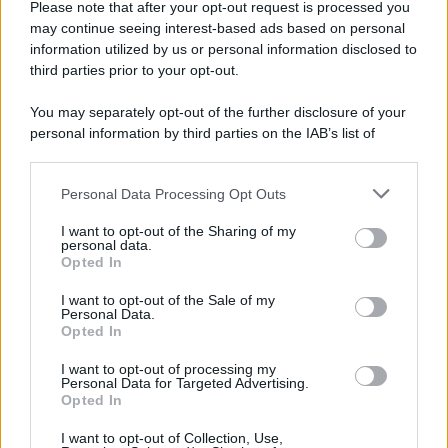
Please note that after your opt-out request is processed you
Ambiente
1.404
may continue seeing interest-based ads based on personal
information utilized by us or personal information disclosed to
Attualità
6.108
third parties prior to your opt-out.
Comunicati
6
You may separately opt-out of the further disclosure of your
personal information by third parties on the IAB’s list of
Consumo
1.930
downstream participants.
Economia
2.866
Personal Data Processing Opt Outs
This information may also be disclosed by us to third parties
on the IAB’s List of Downstream Participants that may further
Lavoro
2.139
I want to opt-out of the Sharing of my
disclose it to other third parties.
personal data.
Opted In
Politica
1.992
I want to opt-out of the Sale of my
Primo piano
2.620
Personal Data.
Opted In
Proposte
13
I want to opt-out of processing my
Personal Data for Targeted Advertising.
Sanità
1.962
Opted In
I want to opt-out of Collection, Use,