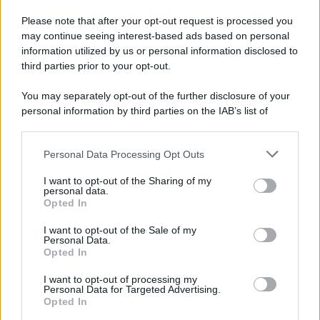
Please note that after your opt-out request is processed you
Ambiente
1.404
may continue seeing interest-based ads based on personal
information utilized by us or personal information disclosed to
Attualità
6.106
third parties prior to your opt-out.
Comunicati
6
You may separately opt-out of the further disclosure of your
personal information by third parties on the IAB’s list of
Consumo
1.930
downstream participants.
Economia
2.864
Personal Data Processing Opt Outs
This information may also be disclosed by us to third parties
on the IAB’s List of Downstream Participants that may further
Lavoro
2.139
I want to opt-out of the Sharing of my
disclose it to other third parties.
personal data.
Opted In
Politica
1.990
I want to opt-out of the Sale of my
Primo piano
2.619
Personal Data.
Opted In
Proposte
13
I want to opt-out of processing my
Personal Data for Targeted Advertising.
Sanità
1.962
Opted In