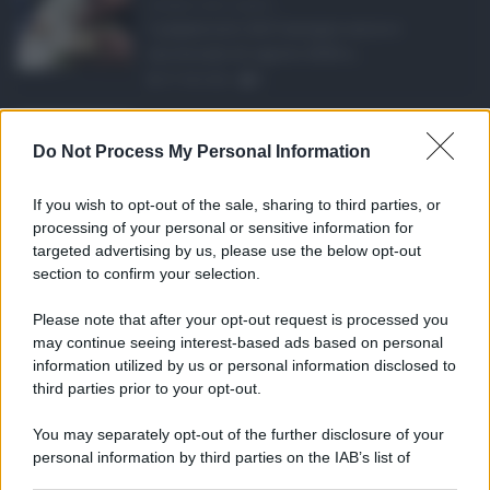
Assegno unico agosto ...
I pagamenti dell'assegno unico e
universale di agosto 2026 a ...
07.08.2026
0
Etna in eruzione, vo ...
Do Not Process My Personal Information
L'eruzione dell'Etna continua a
influenzare l'operatività d ...
If you wish to opt-out of the sale, sharing to third parties, or
07.08.2026
0
processing of your personal or sensitive information for
targeted advertising by us, please use the below opt-out
section to confirm your selection.
CATEGORIE
Please note that after your opt-out request is processed you
Ambiente
1.404
may continue seeing interest-based ads based on personal
information utilized by us or personal information disclosed to
Attualità
6.108
third parties prior to your opt-out.
Comunicati
6
You may separately opt-out of the further disclosure of your
personal information by third parties on the IAB’s list of
Consumo
1.930
downstream participants.