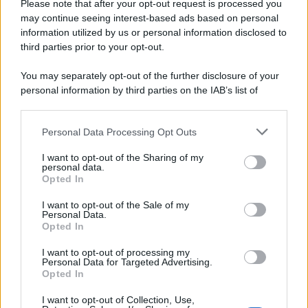
Please note that after your opt-out request is processed you
Ambiente
1.403
may continue seeing interest-based ads based on personal
information utilized by us or personal information disclosed to
Attualità
6.105
third parties prior to your opt-out.
Comunicati
6
You may separately opt-out of the further disclosure of your
personal information by third parties on the IAB’s list of
Consumo
1.930
downstream participants.
Economia
2.863
Personal Data Processing Opt Outs
This information may also be disclosed by us to third parties
on the IAB’s List of Downstream Participants that may further
Lavoro
2.138
I want to opt-out of the Sharing of my
disclose it to other third parties.
personal data.
Opted In
Politica
1.989
I want to opt-out of the Sale of my
Primo piano
2.618
Personal Data.
Opted In
Proposte
13
I want to opt-out of processing my
Personal Data for Targeted Advertising.
Sanità
1.962
Opted In
I want to opt-out of Collection, Use,