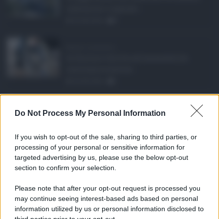
infermieri e operato ...
05.08.2026
0
Barriere architetton ...
In Sicilia il diritto all'accessibilità
continua a scontrar ...
05.08.2026
1
Rete fognaria di Cat ...
Do Not Process My Personal Information
Un investimento da oltre 24 milioni di
euro in due anni per ...
If you wish to opt-out of the sale, sharing to third parties, or
05.08.2026
0
processing of your personal or sensitive information for
targeted advertising by us, please use the below opt-out
section to confirm your selection.
CATEGORIE
Please note that after your opt-out request is processed you
Ambiente
1.403
may continue seeing interest-based ads based on personal
information utilized by us or personal information disclosed to
Attualità
6.105