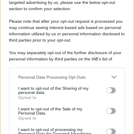
targeted advertising by us, please use the below opt-out
section to confirm your selection.
CATEGORIE
Please note that after your opt-out request is processed you
Ambiente
1.403
may continue seeing interest-based ads based on personal
information utilized by us or personal information disclosed to
Attualità
6.105
third parties prior to your opt-out.
Comunicati
6
You may separately opt-out of the further disclosure of your
personal information by third parties on the IAB’s list of
Consumo
1.930
downstream participants.
Economia
2.863
Personal Data Processing Opt Outs
This information may also be disclosed by us to third parties
on the IAB’s List of Downstream Participants that may further
Lavoro
2.138
I want to opt-out of the Sharing of my
disclose it to other third parties.
personal data.
Opted In
Politica
1.989
I want to opt-out of the Sale of my
Primo piano
2.618
Personal Data.
Opted In
Proposte
13
I want to opt-out of processing my
Personal Data for Targeted Advertising.