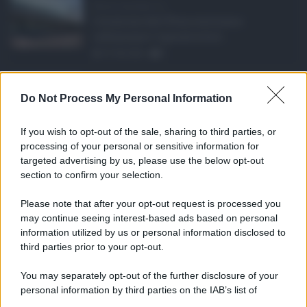
Etna in eruzione, vo ...
L'eruzione dell'Etna continua a
influenzare l'operatività d ...
07.08.2026
0
Sabrina Cillia nuova ...
Do Not Process My Personal Information
Il governo Schifani ha nominato
Sabrina Cillia nuova direttr ...
If you wish to opt-out of the sale, sharing to third parties, or
07.08.2026
0
processing of your personal or sensitive information for
targeted advertising by us, please use the below opt-out
section to confirm your selection.
CATEGORIE
Please note that after your opt-out request is processed you
Ambiente
1.404
may continue seeing interest-based ads based on personal
information utilized by us or personal information disclosed to
Attualità
6.107
third parties prior to your opt-out.
Comunicati
6
You may separately opt-out of the further disclosure of your
personal information by third parties on the IAB’s list of
Consumo
1.930
downstream participants.