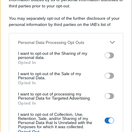
Attualità
6.108
third parties prior to your opt-out.
Comunicati
6
You may separately opt-out of the further disclosure of your
personal information by third parties on the IAB’s list of
Consumo
1.930
downstream participants.
Economia
2.866
Personal Data Processing Opt Outs
This information may also be disclosed by us to third parties
on the IAB’s List of Downstream Participants that may further
Lavoro
2.139
I want to opt-out of the Sharing of my
disclose it to other third parties.
personal data.
Opted In
Politica
1.991
I want to opt-out of the Sale of my
Primo piano
2.620
Personal Data.
Opted In
Proposte
13
I want to opt-out of processing my
Personal Data for Targeted Advertising.
Sanità
1.962
Opted In
I want to opt-out of Collection, Use,
Retention, Sale, and/or Sharing of my
Personal Data that Is Unrelated with the
Purposes for which it was collected.
Opted Out