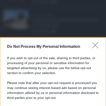
06.08.2026
0
Ars Sicilia, chiude ...
Si chiude con un'altra giornata dedicata
all'attività ispet ...
06.08.2026
0
Definizione agevolat ...
Do Not Process My Personal Information
Anche il Comune di Catania aderisce
alla definizione agevola ...
If you wish to opt-out of the sale, sharing to third parties, or
06.08.2026
0
processing of your personal or sensitive information for
targeted advertising by us, please use the below opt-out
section to confirm your selection.
CATEGORIE
Please note that after your opt-out request is processed you
Ambiente
1.404
may continue seeing interest-based ads based on personal
information utilized by us or personal information disclosed to
Attualità
6.106
third parties prior to your opt-out.
Comunicati
6