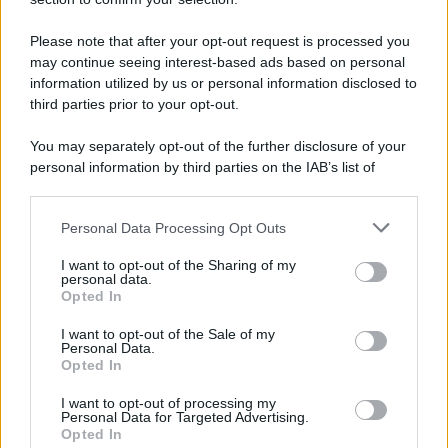
CATEGORIE
Please note that after your opt-out request is processed you
Ambiente
1.404
may continue seeing interest-based ads based on personal
information utilized by us or personal information disclosed to
Attualità
6.108
third parties prior to your opt-out.
Comunicati
6
You may separately opt-out of the further disclosure of your
personal information by third parties on the IAB’s list of
Consumo
1.930
downstream participants.
Economia
2.866
Personal Data Processing Opt Outs
This information may also be disclosed by us to third parties
on the IAB’s List of Downstream Participants that may further
Lavoro
2.139
I want to opt-out of the Sharing of my
disclose it to other third parties.
personal data.
Opted In
Politica
1.992
I want to opt-out of the Sale of my
Primo piano
2.620
Personal Data.
Opted In
Proposte
13
I want to opt-out of processing my
Personal Data for Targeted Advertising.
Sanità
1.962
Opted In