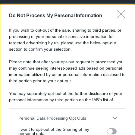
Definizione agevolat ...
Do Not Process My Personal Information
Anche il Comune di Catania aderisce
alla definizione agevola ...
If you wish to opt-out of the sale, sharing to third parties, or
06.08.2026
0
processing of your personal or sensitive information for
targeted advertising by us, please use the below opt-out
section to confirm your selection.
CATEGORIE
Please note that after your opt-out request is processed you
Ambiente
1.404
may continue seeing interest-based ads based on personal
information utilized by us or personal information disclosed to
Attualità
6.106
third parties prior to your opt-out.
Comunicati
6
You may separately opt-out of the further disclosure of your
personal information by third parties on the IAB’s list of
Consumo
1.930
downstream participants.
Economia
2.864
Personal Data Processing Opt Outs
This information may also be disclosed by us to third parties
on the IAB’s List of Downstream Participants that may further
Lavoro
2.139
I want to opt-out of the Sharing of my
disclose it to other third parties.
personal data.