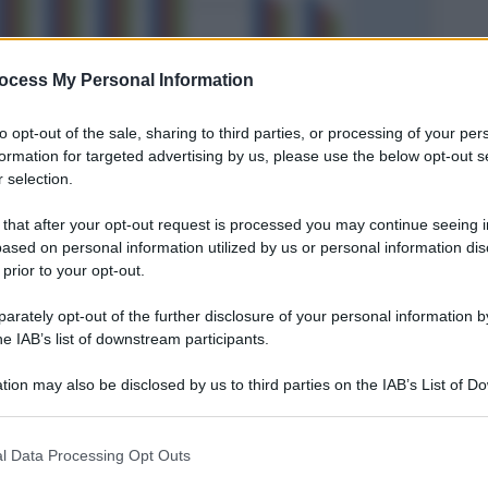
ocess My Personal Information
to opt-out of the sale, sharing to third parties, or processing of your per
formation for targeted advertising by us, please use the below opt-out s
 selection.
 that after your opt-out request is processed you may continue seeing i
ased on personal information utilized by us or personal information dis
 prior to your opt-out.
rately opt-out of the further disclosure of your personal information by
he IAB’s list of downstream participants.
tion may also be disclosed by us to third parties on the IAB’s List of 
 that may further disclose it to other third parties.
o E-mail
l Data Processing Opt Outs