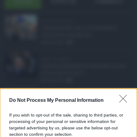
ULTIMI
POPOLARI
COMMENTI
Manovra Sicilia da 2 ...
L’annuncio del varo in Giunta della
manovra in variazione ...
08.08.2026
0
Super Zes Sicilia, d ...
La Giunta Schifani ha stanziato i primi
10 milioni di euro d ...
08.08.2026
1
Eventi in Sicilia ad ...
Do Not Process My Personal Information
La Sicilia si conferma anche nell’estate
2026 uno dei prin ...
If you wish to opt-out of the sale, sharing to third parties, or
07.08.2026
0
processing of your personal or sensitive information for
targeted advertising by us, please use the below opt-out
section to confirm your selection.
CATEGORIE