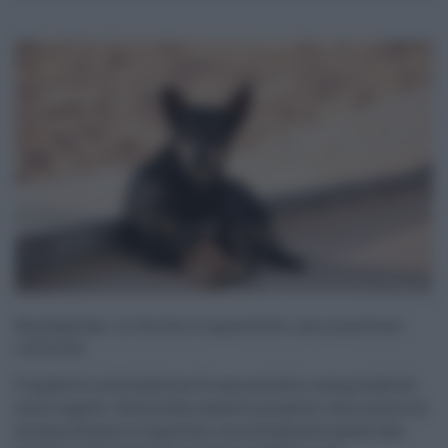
Randagismo: in Sicilia è soprattutto una questione
culturale
Il grado di civilizzazione di una società si comprende da
molti aspetti. Dostoevskij usava le prigioni come metro di
misura, Foscolo le sepolture, ma certamente questi due