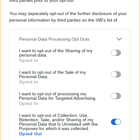
third parties prior to your opt-out.
Comunicati
6
You may separately opt-out of the further disclosure of your
personal information by third parties on the IAB’s list of
Consumo
1.930
downstream participants.
Economia
2.864
Personal Data Processing Opt Outs
This information may also be disclosed by us to third parties
on the IAB’s List of Downstream Participants that may further
Lavoro
2.139
I want to opt-out of the Sharing of my
disclose it to other third parties.
personal data.
Opted In
Politica
1.990
I want to opt-out of the Sale of my
Primo piano
2.619
Personal Data.
Opted In
Proposte
13
I want to opt-out of processing my
Personal Data for Targeted Advertising.
Sanità
1.962
Opted In
I want to opt-out of Collection, Use,
Retention, Sale, and/or Sharing of my
Personal Data that Is Unrelated with the
Purposes for which it was collected.
Opted Out