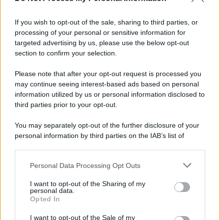
Si chiude con un'altra giornata dedicata
all'attività ispet ...
If you wish to opt-out of the sale, sharing to third parties, or
06.08.2026
0
processing of your personal or sensitive information for
targeted advertising by us, please use the below opt-out
section to confirm your selection.
CATEGORIE
Please note that after your opt-out request is processed you
Ambiente
1.404
may continue seeing interest-based ads based on personal
information utilized by us or personal information disclosed to
Attualità
6.106
third parties prior to your opt-out.
Comunicati
6
You may separately opt-out of the further disclosure of your
personal information by third parties on the IAB’s list of
Consumo
1.930
downstream participants.
Economia
2.864
Personal Data Processing Opt Outs
This information may also be disclosed by us to third parties
on the IAB’s List of Downstream Participants that may further
Lavoro
2.139
I want to opt-out of the Sharing of my
disclose it to other third parties.
personal data.
Opted In
Politica
1.991
I want to opt-out of the Sale of my