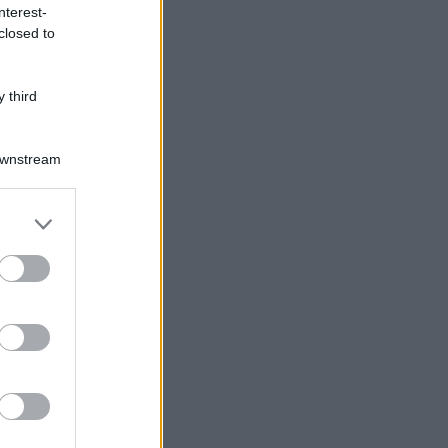
nterest-
closed to
 third
Downstream
Log In
assword