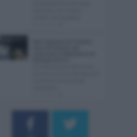
all'accessibilità continua a
scontrarsi con ritardi e
ostacoli. A fotografare ...
05.08.2026
1
Rete fognaria di Catania,
oltre 24 milioni per
rilanciare il depuratore di
Pantano d’Arci ...
Un investimento da oltre 24
milioni di euro in due anni per
risolvere le criticità che
rallentano i ...
05.08.2026
0