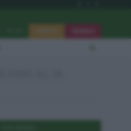
ISCRIVITI
SEGNALA
Log in
i
 FINO AL 18
POST RECENTI