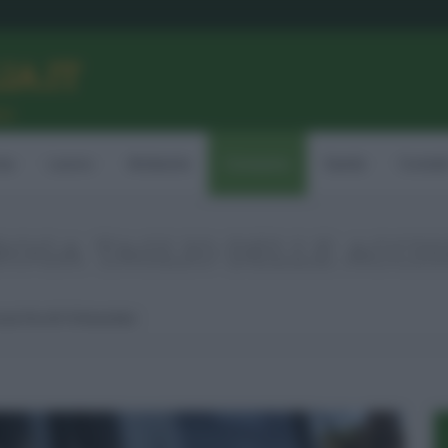
LIA.IT
ne
ia
Lavoro
Ambiente
Consumo
Sanità
Contatt
OGA TAGLIO DELLE ACCISE
cise Fino Al 18 Novembre