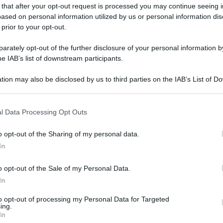
ARTICOLO SUCCESSIVO
 that after your opt-out request is processed you may continue seeing i
Assessora” o “consigliera”,
ased on personal information utilized by us or personal information dis
linguaggio di genere negli atti
 prior to your opt-out.
comunali: cosa cambia e perché
rately opt-out of the further disclosure of your personal information by
he IAB’s list of downstream participants.
tion may also be disclosed by us to third parties on the IAB’s List of 
 that may further disclose it to other third parties.
o E-mail
l Data Processing Opt Outs
o opt-out of the Sharing of my personal data.
Reset password
dami
In
ti
Log In
Reset P
o opt-out of the Sale of my Personal Data.
In
to opt-out of processing my Personal Data for Targeted
ing.
In