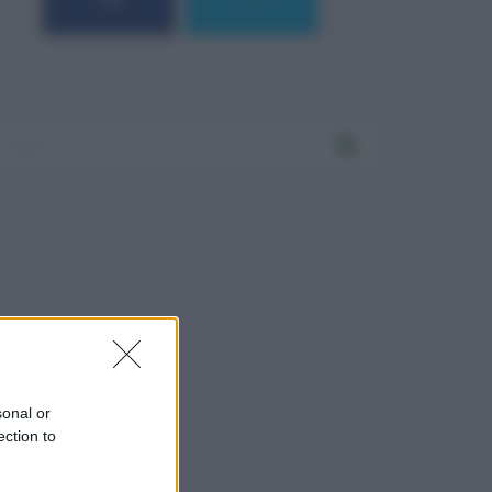
184
9
sonal or
ection to