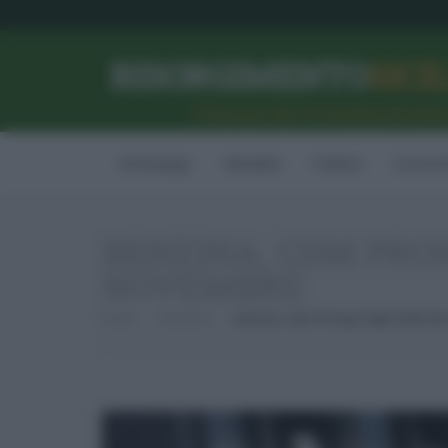
RISORGIMENTO
SICI
l’Unione dei #CittadiniPerBe
Homepage
Attualità
Politica
Econom
BENZINA, CDM PROR
NOVEMBRE
Home
Consumo
Benzina, Cdm Proroga Taglio Delle Ac