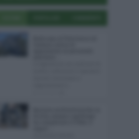
ULTIMI
POPOLARI
COMMENTI
Bodycam al Policlinico di
Catania contro le
aggressioni al personale
sanitario ...
Le aggressioni nei confronti di
medici, infermieri e operatori
sanitari continuano a
rappresentare u ...
05.08.2026
0
Barriere architettoniche in
Sicilia, nessun capoluogo
ha completato il Peba: il
report ...
In Sicilia il diritto