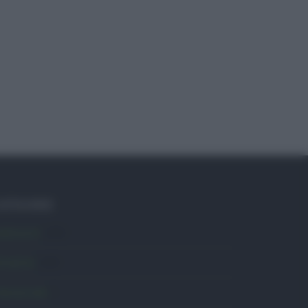
ATEGORIE
mbiente
1.403
ttualità
6.105
omunicati
6