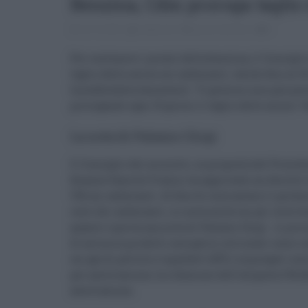
Benzina, Cdm proroga taglio 
23.10.2022
redazione
prezzo benzina
0
Per contenere i prezzi della benzina, il Consigli
taglio delle accise sui carburanti, valido fino al 1
Insoddisfatta Assoutenti: "Il governo non può pen
prorogando ogni 15 giorni il taglio delle accise. 
La nota di Palazzo Chigi
Il Consiglio dei ministri, su proposta del Presi
finanze Daniele Franco, ha approvato un decreto-
IVA sui carburanti. Al fine di contrastare il perdu
costi dei carburanti, in continuità con gli interv
quanto riporta una nota di Palazzo Chigi - si pror
di accisa su prodotti energetici utilizzati come ca
sui gas di petrolio liquefatti (GPL) impiegati com
per autotrazione; la riduzione dell'aliquota IVA (
autotrazione.