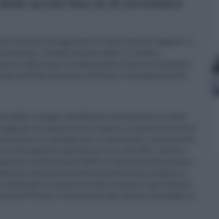
delle accise fino al 18 novembre
o dei ministri ha approvato un nuovo decreto legge per il
8 novembre. L'attuale decreto scade il 31 ottobre.
sare di affrontare il problema dei prezzi dei carburanti
Vanno studiate soluzioni strutturali e sul lungo periodo".
dente Mario Draghi e del Ministro dell'economia e delle
legge che introduce misure urgenti in materia di accise e
rare della crisi energetica e, in particolare, l'aumento dei
enti emergenziali adottati nel corso del 2022 - secondo
oga, fino al 18 novembre 2022: la riduzione delle aliquote
rburanti (aliquote di accisa sulla benzina, sul gasolio e
e carburanti); l'esenzione dall'accisa per il gas naturale
fissata al 5%) per le forniture di gas naturale impiegato in