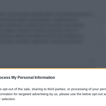
ata e non più adatta ad affrontare l'emergenza prezzi in
di benzina e gasolio alla pompa - ha affermato il
ne carburanti va affrontata con nuovi e più efficaci
no sappia trattare il tema in modo più incisivo.
enzina e gasolio ha effetti diretti sull'inflazione e
i tutti i prodotti trasportati", ha concluso Truzzi.
0
ocess My Personal Information
to opt-out of the sale, sharing to third parties, or processing of your per
formation for targeted advertising by us, please use the below opt-out s
 selection.