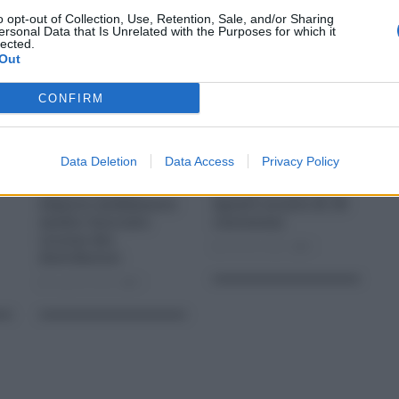
o opt-out of Collection, Use, Retention, Sale, and/or Sharing
ersonal Data that Is Unrelated with the Purposes for which it
lected.
Out
CONFIRM
Data Deletion
Data Access
Privacy Policy
Prezzi benzina, dal 1
Caro carburanti,
agosto obbligo
prorogato fino al 2
esporre andamento
agosto sconto di 30
medio: bocciato
centesimi
ricorso dei
Giu 25, 2022
0
distributori
Lug 30, 2023
0