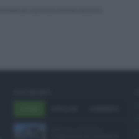
to browser per la prossima volta che commento.
POST RECENTI
C
A
ULTIMI
POPOLARI
COMMENTI
A
Bodycam al Policlini ...
C
Le aggressioni nei confronti di