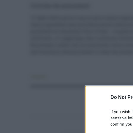
Critiche da Assoutenti
"Il taglio delle accise è una misura oramai super
Italia, soprattutto alla luce della nuova risalita 
presidente di Assoutenti Furio Truzzi - La questio
interventi, e ci auguriamo che il prossimo Gover
Ricordiamo infatti che la crescita dei listini di b
sull'economia, determinando il rialzo dei prezzi d
Consumo
Do Not Pr
If you wish 
sensitive in
confirm your