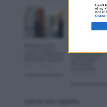
I want t
of my P
was col
Opted 
Benzina, rischio
Caro carburante,
rincari a Pasqua.
l’Agcom contro
Ipotesi proroga dello
l’esposizione del
sconto fino a giugno
prezzo medio:
“Danneggia
Apr 17, 2022
0
concorrenza”
Gen 29, 2023
0
Lascia una risposta