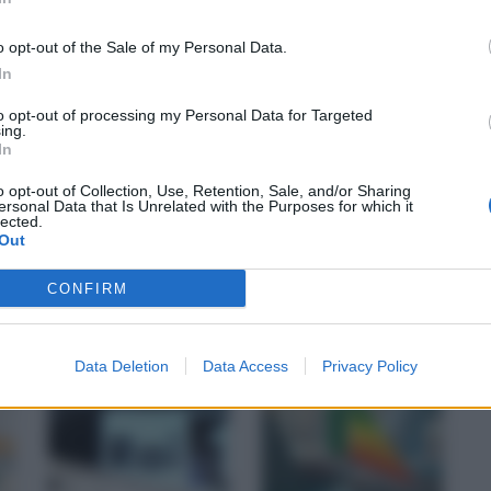
ti
Log In
Reset P
o opt-out of the Sale of my Personal Data.
In
to opt-out of processing my Personal Data for Targeted
ing.
In
o opt-out of Collection, Use, Retention, Sale, and/or Sharing
ersonal Data that Is Unrelated with the Purposes for which it
lected.
Out
CONFIRM
Data Deletion
Data Access
Privacy Policy