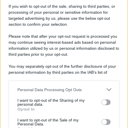
2026 uno dei prin ...
If you wish to opt-out of the sale, sharing to third parties, or
07.08.2026
0
processing of your personal or sensitive information for
targeted advertising by us, please use the below opt-out
section to confirm your selection.
CATEGORIE
Please note that after your opt-out request is processed you
Ambiente
1.404
may continue seeing interest-based ads based on personal
information utilized by us or personal information disclosed to
Attualità
6.108
third parties prior to your opt-out.
Comunicati
6
You may separately opt-out of the further disclosure of your
personal information by third parties on the IAB’s list of
Consumo
1.930
downstream participants.
Economia
2.866
Personal Data Processing Opt Outs
This information may also be disclosed by us to third parties
on the IAB’s List of Downstream Participants that may further
Lavoro
2.139
I want to opt-out of the Sharing of my
disclose it to other third parties.
personal data.
Opted In
Politica
1.992
I want to opt-out of the Sale of my
Primo piano
2.620
Personal Data.