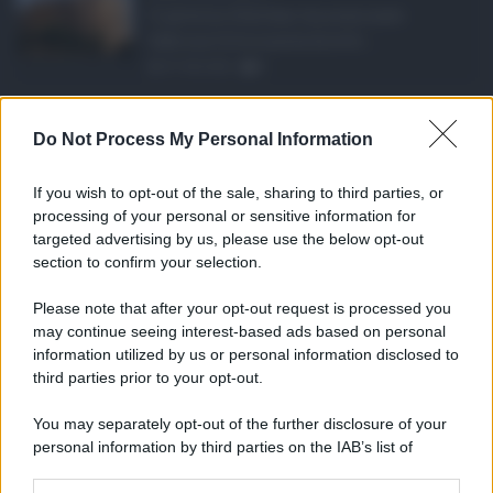
Il governo Schifani ha nominato
Sabrina Cillia nuova direttr ...
07.08.2026
0
Concorsi pubblici in ...
Do Not Process My Personal Information
Anche nel mese di agosto,
tradizionalmente dedicato alle fer ...
If you wish to opt-out of the sale, sharing to third parties, or
06.08.2026
0
processing of your personal or sensitive information for
targeted advertising by us, please use the below opt-out
section to confirm your selection.
CATEGORIE
Please note that after your opt-out request is processed you
Ambiente
1.404
may continue seeing interest-based ads based on personal
information utilized by us or personal information disclosed to
Attualità
6.107
third parties prior to your opt-out.
Comunicati
6
You may separately opt-out of the further disclosure of your
personal information by third parties on the IAB’s list of
Consumo
1.930
downstream participants.