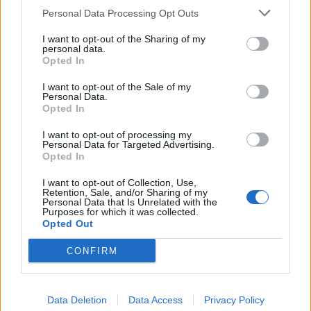
Economia
2.864
Personal Data Processing Opt Outs
This information may also be disclosed by us to third parties
on the IAB’s List of Downstream Participants that may further
Lavoro
2.139
I want to opt-out of the Sharing of my
disclose it to other third parties.
personal data.
Opted In
Politica
1.991
I want to opt-out of the Sale of my
Primo piano
2.619
Personal Data.
Opted In
Proposte
13
I want to opt-out of processing my
Personal Data for Targeted Advertising.
Sanità
1.962
Opted In
I want to opt-out of Collection, Use,
Retention, Sale, and/or Sharing of my
Personal Data that Is Unrelated with the
Purposes for which it was collected.
Opted Out
CONFIRM
Data Deletion
Data Access
Privacy Policy