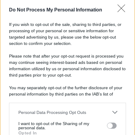
Eventi in Sicilia ad ...
Do Not Process My Personal Information
La Sicilia si conferma anche nell’estate
2026 uno dei prin ...
If you wish to opt-out of the sale, sharing to third parties, or
07.08.2026
1
processing of your personal or sensitive information for
targeted advertising by us, please use the below opt-out
section to confirm your selection.
CATEGORIE
Please note that after your opt-out request is processed you
Ambiente
1.404
may continue seeing interest-based ads based on personal
information utilized by us or personal information disclosed to
Attualità
6.108
third parties prior to your opt-out.
Comunicati
6
You may separately opt-out of the further disclosure of your
personal information by third parties on the IAB’s list of
Consumo
1.930
downstream participants.
Economia
2.866
Personal Data Processing Opt Outs
This information may also be disclosed by us to third parties
on the IAB’s List of Downstream Participants that may further
Lavoro
2.139
I want to opt-out of the Sharing of my
disclose it to other third parties.
personal data.
Opted In
Politica
1.992