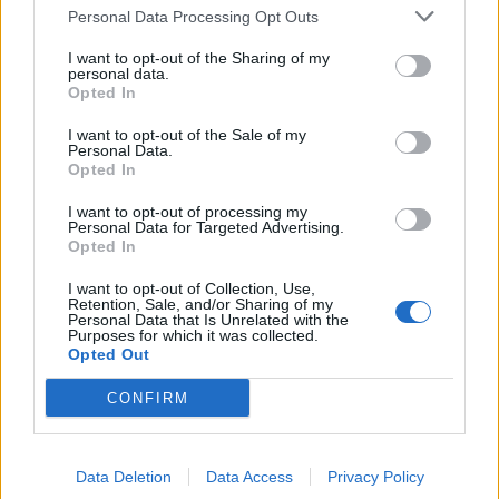
Economia
2.866
Personal Data Processing Opt Outs
This information may also be disclosed by us to third parties
on the IAB’s List of Downstream Participants that may further
Lavoro
2.139
I want to opt-out of the Sharing of my
disclose it to other third parties.
personal data.
Opted In
Politica
1.992
I want to opt-out of the Sale of my
Primo piano
2.620
Personal Data.
Opted In
Proposte
13
I want to opt-out of processing my
Personal Data for Targeted Advertising.
Sanità
1.962
Opted In
I want to opt-out of Collection, Use,
Retention, Sale, and/or Sharing of my
Personal Data that Is Unrelated with the
Purposes for which it was collected.
Opted Out
CONFIRM
Data Deletion
Data Access
Privacy Policy