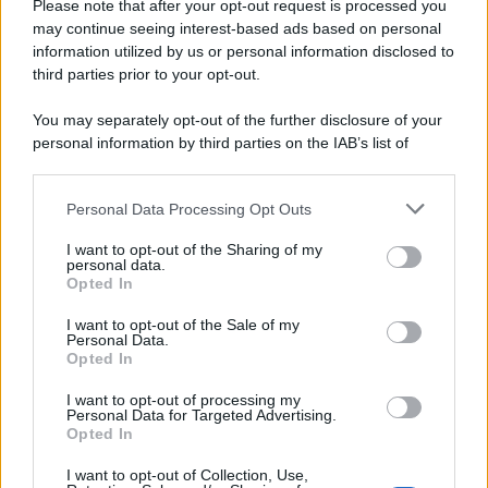
Please note that after your opt-out request is processed you
Ambiente
1.404
may continue seeing interest-based ads based on personal
information utilized by us or personal information disclosed to
Attualità
6.108
third parties prior to your opt-out.
Comunicati
6
You may separately opt-out of the further disclosure of your
personal information by third parties on the IAB’s list of
Consumo
1.930
downstream participants.
Economia
2.865
Personal Data Processing Opt Outs
This information may also be disclosed by us to third parties
on the IAB’s List of Downstream Participants that may further
Lavoro
2.139
I want to opt-out of the Sharing of my
disclose it to other third parties.
personal data.
Opted In
Politica
1.991
I want to opt-out of the Sale of my
Primo piano
2.619
Personal Data.
Opted In
Proposte
13
I want to opt-out of processing my
Personal Data for Targeted Advertising.
Sanità
1.962
Opted In
I want to opt-out of Collection, Use,