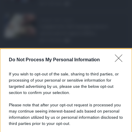
07.08.2026
0
Assegno unico agosto ...
I pagamenti dell'assegno unico e
universale di agosto 2026 a ...
07.08.2026
0
Etna in eruzione, vo ...
Do Not Process My Personal Information
L'eruzione dell'Etna continua a
influenzare l'operatività d ...
If you wish to opt-out of the sale, sharing to third parties, or
07.08.2026
0
processing of your personal or sensitive information for
targeted advertising by us, please use the below opt-out
section to confirm your selection.
CATEGORIE
Please note that after your opt-out request is processed you
Ambiente
1.404
may continue seeing interest-based ads based on personal
information utilized by us or personal information disclosed to
Attualità
6.108
third parties prior to your opt-out.
Comunicati
6