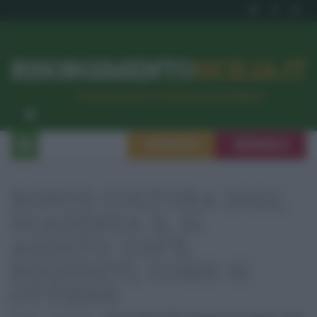
RISORGIMENTO
SICILIA.IT
l’Unione dei #CittadiniPerBene
ISCRIVITI
SEGNALA
BONUS CULTURA 2022,
SCADENZA IL 31
AGOSTO: COS’È,
REQUISITI, COME SI
OTTIENE