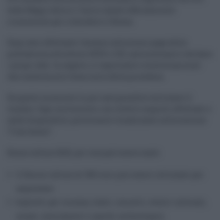
www.18app.italia.it, l’unico canale ufficialmente
riconosciuto per richiedere il Bonus.
Dopo aver effettuato l’accesso sulla home page della
piattaforma attraverso SPID o CIE, sarà necessario validare
i propri dati. In seguito, il registrante riceverà una mail
che confermerà il buon esito della procedura.
Da questo momento in poi sarà possibile utilizzare il
voucher. Ogni movimento, con relativi acquisti effettuati e
saldo disponibile, potrà essere visualizzato nella sezione
“I tuoi buoni”.
Bonus cultura 2022, per cosa può essere usato
Il Bonus cultura di 500 euro può essere utilizzato per
acquistare:
biglietti per cinema, teatri, concerti, eventi culturali,
musei, monumenti e parchi archeologici;