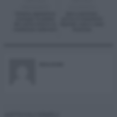
ARTICOLO
ARTICOLO
PRECEDENTE
SUCCESSIVO
Catania, spazzatura
Ipns e pensioni,
ovunque: le piazze
arriva il consulente
del centro storico in
digitale: cosa è, come
condizioni indecenti
funziona
REDAZIONE
ARTICOLI SIMILI