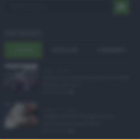
POST RECENTI
ULTIMI
POPOLARI
COMMENTI
Eventi in Sicilia ad ...
La Sicilia si conferma anche nell’estate
2026 uno dei prin ...
07.08.2026
0
Assegno unico agosto ...
I pagamenti dell'assegno unico e
universale di agosto 2026 a ...
07.08.2026
0