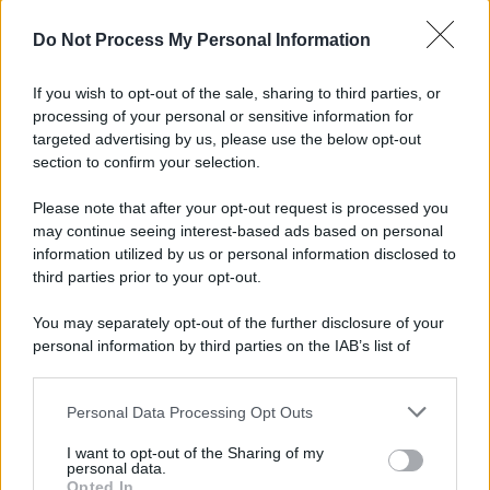
Etna in eruzione, vo ...
Do Not Process My Personal Information
L'eruzione dell'Etna continua a
influenzare l'operatività d ...
If you wish to opt-out of the sale, sharing to third parties, or
07.08.2026
0
processing of your personal or sensitive information for
targeted advertising by us, please use the below opt-out
section to confirm your selection.
CATEGORIE
Please note that after your opt-out request is processed you
Ambiente
1.404
may continue seeing interest-based ads based on personal
information utilized by us or personal information disclosed to
Attualità
6.108
third parties prior to your opt-out.
Comunicati
6
You may separately opt-out of the further disclosure of your
personal information by third parties on the IAB’s list of
Consumo
1.930
downstream participants.
Economia
2.865
Personal Data Processing Opt Outs
This information may also be disclosed by us to third parties
on the IAB’s List of Downstream Participants that may further
Lavoro
2.139
I want to opt-out of the Sharing of my
disclose it to other third parties.
personal data.
Opted In