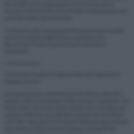
50 e al 65% e la proroga annuale del bonus facciate in
formato ridotto dal 90 al 60%, avrebbe rischiato grosso nel
corso dell’esame parlamentare.
Le obiezioni sullo stop a queste due misure sono arrivate
all’interno della maggioranza e soprattutto dal
Movimento 5 Stelle su pressione di costruttori e
proprietari.
La modiche attese
La bozza del disegno di legge prevede nello specifico le
seguenti misure:
proroga del bonus ristrutturazione del 50 per cento dal 1°
gennaio 2022 al 31 dicembre 2024; proroga, in parallelo, del
bonus mobili del 50 per cento, ma con limite di spesa che
scende a 5.000 euro; proroga dell’ecobonus dal 50 al 65 per
cento dal 1° gennaio al 31 dicembre 2024; proroga del bonus
facciate fino al 2024, ma con aliquota ridotta al 60 per