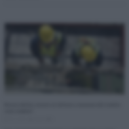
Bonus edilizi, sconto in fattura e cessione del credito:
cosa cambia?
06.11.2021
risuser
0