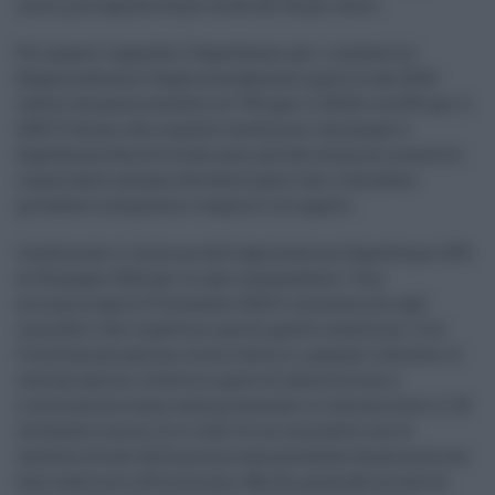
cento; proroga del bonus verde del 36 per cento.
Per quanto riguarda il Superbonus, per i condomìni
(Superecobonus e Supersismabonus) a partire dal 2024
vedrà l’aliquota scendere al 70% (per il 2024) e al 65% per il
2025. È chiaro che a queste condizioni comunque il
Superbonus finirà tra due anni perché senza un incentivo
importante nessuno deciderà opere che richiedono
procedure complesse e requisiti stringenti.
Confermato il termine dell’agevolazione Superbonus 110%
al 30 giugno 2022 per le case indipendenti. Una
miniproroga al 31 dicembre 2022 è concessa solo agli
immobili che rispettino una di queste condizioni: 1) la
Cila (Comunicazione inizio lavori) o, quando richieste, le
comunicazioni relative a opere di demolizione e
ricostruzione siano stata presentate in comune entro il 30
settembre scorso; 2) si tratti di un immobile con le
caratteristiche della prima casa possedute da persona con
Isee inferiore a 25 mila euro. Ma chi possiede un Isee di