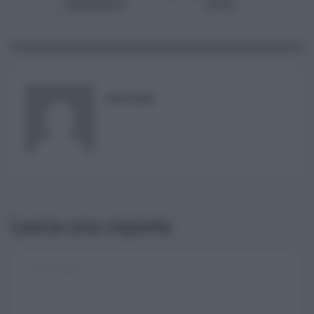
calendario
ciclo
RISUSER
Username o E-mail
Log In
Ricordami
Registrati
Log In
Reset password
Log In
Reset Password
Lascia una risposta