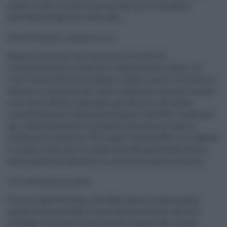
questo livello di solito non ha come priorità quello
dell’efficientamento della casa.
Gli altri bonus per sistemare casa
Buone notizie per chi vuole avviare lavori di
ristrutturazione in casa con le agevolazioni statali. Gli
"altri" bonus edilizi potrebbero infatti riavere lo sconto in
fattura e la cessione del credito (a banche, aziende o anche
a un terzo). Stiamo parlando, per chiarire, del bonus
ristrutturazione tradizionale (sgravio del 50%), "ecobonus"
per l’efficientamento energetico (che può arrivare in
condominio anche al 75% e addirittura all’85% se si abbatte
il rischio sismico) e lo stesso Sismabonus (anche questo
molto generoso dal punto di vista dello sgravio fiscale).
Proroga di Opzione donna
Oltre al capitolo bonus, dovrebbe essere messa a punto
anche la misura definitiva su Opzione donna, che non
dovrebbe riportare alcuna stretta rispetto agli attuali