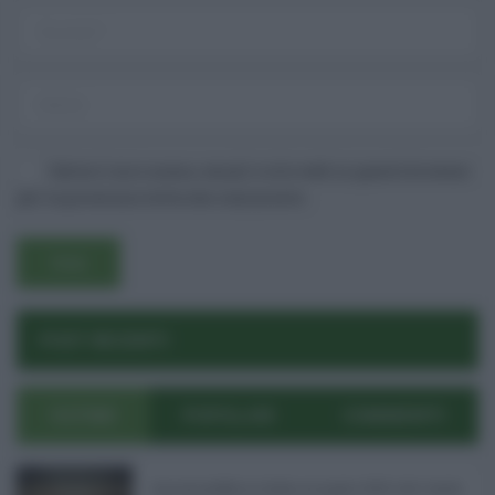
Salva il mio nome, email e sito web in questo browser
per la prossima volta che commento.
Username o E-mail
POST RECENTI
Log In
Ricordami
Registrati
Log In
ULTIMI
POPOLARI
COMMENTI
Reset password
Log In
Reset Password
Concorsi pubblici in Sicilia ad agosto 2026: tutti i bandi