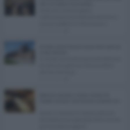
attivi e le scadenze da non perdere ...
Anche nel mese di agosto,
tradizionalmente dedicato alle ferie, i
concorsi pubblici in Sicilia non s ...
06.08.2026
0
Ars Sicilia, chiude l'Aula per la pausa estiva: partiti già
in clima elettorale ...
Si chiude con un'altra giornata dedicata
all'attività ispettiva l'ultima seduta
dell'Ars Sicilia pr ...
06.08.2026
0
Definizione agevolata a Catania, via libera del
Consiglio comunale: come funziona la sanatoria dei t
...
Anche il Comune di Catania aderisce
alla definizione agevolata delle entrate
prevista dalla Legge di ...