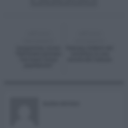
ARTICOLO
ARTICOLO
PRECEDENTE
SUCCESSIVO
Coronavirus, Arcuri
Palermo, furbetti del
“Dall’estate potremo
cartellino in una
vaccinare intera
società del Comune
popolazione”
ELOISA BUCOLO