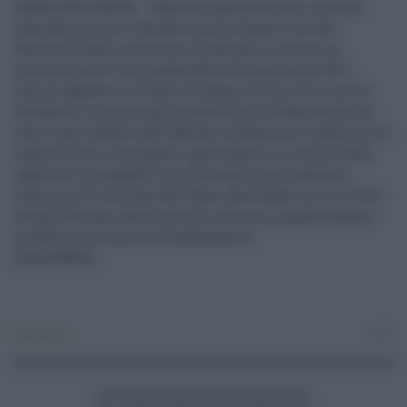
ROMA (ITALPRESS) - "Abbiamo passato 6 mesi tra Stati
Generali, precise richieste su priorità per l'uso del
Recovery Fund e interventi strutturali e riforme in
coerenza con le linee guida della Commissione UE e
lezioni apprese in 25 anni di bassa crescita. Al ministro
Patuanelli riconosciamo sensibilità e collaborazione su
temi come Industria4.0. Ma che sul Recovery il governo sia
indietrissimo su progetti e governance è e resta un fatto
oggettivo e innegabile. Se lo diciamo è per cambiare
marcia, nell'interesse del Paese, ascoltando noi e le forze
sociali. Non per calcoli politici che non ci appartengono".
Lo afferma in una nota Confindustria.
(ITALPRESS).
Economia
0