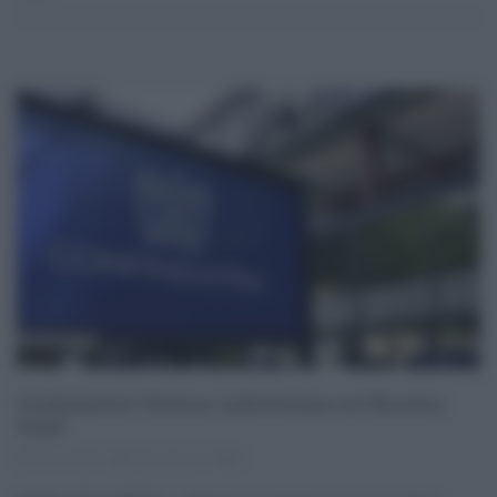
Confindustria “Governo indietrissimo sul Recovery
Fund”
03.12.2020
Eloisa Bucolo
0