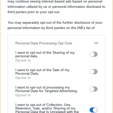
may continue seeing interest-based ads based on personal
information utilized by us or personal information disclosed to
Attualità
6.106
third parties prior to your opt-out.
Comunicati
6
You may separately opt-out of the further disclosure of your
personal information by third parties on the IAB’s list of
Consumo
1.930
downstream participants.
Economia
2.864
Personal Data Processing Opt Outs
This information may also be disclosed by us to third parties
on the IAB’s List of Downstream Participants that may further
Lavoro
2.139
I want to opt-out of the Sharing of my
disclose it to other third parties.
personal data.
Opted In
Politica
1.990
I want to opt-out of the Sale of my
Primo piano
2.619
Personal Data.
Opted In
Proposte
13
I want to opt-out of processing my
Personal Data for Targeted Advertising.
Sanità
1.962
Opted In
I want to opt-out of Collection, Use,
Retention, Sale, and/or Sharing of my
Personal Data that Is Unrelated with the