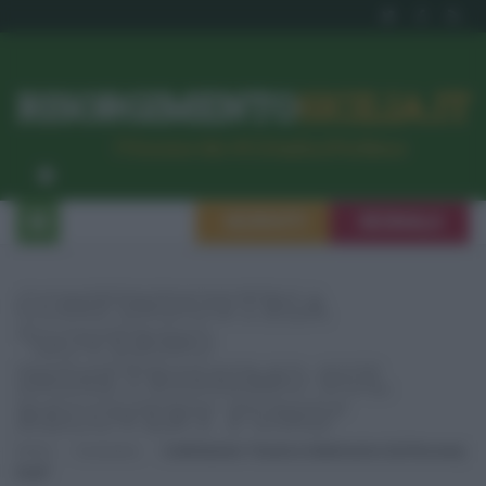
RISORGIMENTO
SICILIA.IT
l’Unione dei #CittadiniPerBene
ISCRIVITI
SEGNALA
CONFINDUSTRIA
“GOVERNO
INDIETRISSIMO SUL
RECOVERY FUND”
Home
Economia
Confindustria “Governo Indietrissimo Sul Recovery
Fund”