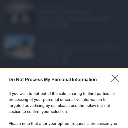
Concorsi pubblici in ...
Anche nel mese di agosto,
tradizionalmente dedicato alle fer ...
06.08.2026
0
Ars Sicilia, chiude ...
Si chiude con un'altra giornata dedicata
all'attività ispet ...
06.08.2026
0
Definizione agevolat ...
Do Not Process My Personal Information
Anche il Comune di Catania aderisce
alla definizione agevola ...
If you wish to opt-out of the sale, sharing to third parties, or
06.08.2026
0
processing of your personal or sensitive information for
targeted advertising by us, please use the below opt-out
section to confirm your selection.
CATEGORIE
Please note that after your opt-out request is processed you
Ambiente
1.404