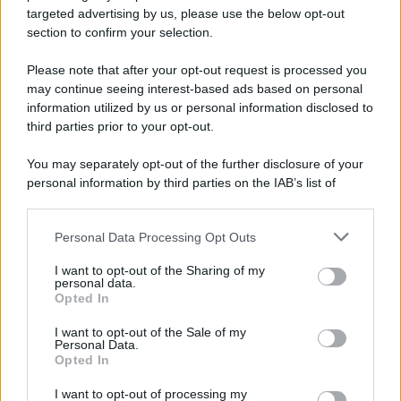
targeted advertising by us, please use the below opt-out
section to confirm your selection.
CATEGORIE
Please note that after your opt-out request is processed you
Ambiente
1.404
may continue seeing interest-based ads based on personal
information utilized by us or personal information disclosed to
Attualità
6.106
third parties prior to your opt-out.
Comunicati
6
You may separately opt-out of the further disclosure of your
personal information by third parties on the IAB’s list of
Consumo
1.930
downstream participants.
Economia
2.864
Personal Data Processing Opt Outs
This information may also be disclosed by us to third parties
on the IAB’s List of Downstream Participants that may further
Lavoro
2.139
I want to opt-out of the Sharing of my
disclose it to other third parties.
personal data.
Opted In
Politica
1.990
I want to opt-out of the Sale of my
Primo piano
2.619
Personal Data.
Opted In
Proposte
13
I want to opt-out of processing my