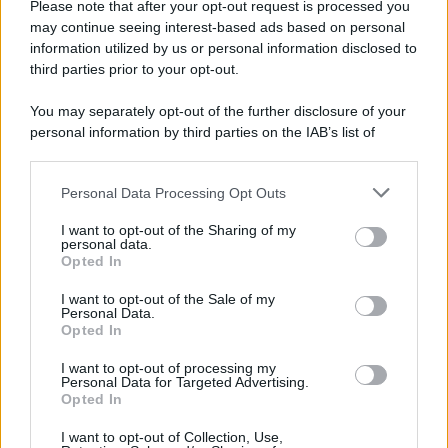
Please note that after your opt-out request is processed you
Ambiente
1.404
may continue seeing interest-based ads based on personal
information utilized by us or personal information disclosed to
Attualità
6.108
third parties prior to your opt-out.
Comunicati
6
You may separately opt-out of the further disclosure of your
personal information by third parties on the IAB’s list of
Consumo
1.930
downstream participants.
Economia
2.865
Personal Data Processing Opt Outs
This information may also be disclosed by us to third parties
on the IAB’s List of Downstream Participants that may further
Lavoro
2.139
I want to opt-out of the Sharing of my
disclose it to other third parties.
personal data.
Opted In
Politica
1.991
I want to opt-out of the Sale of my
Primo piano
2.619
Personal Data.
Opted In
Proposte
13
I want to opt-out of processing my
Personal Data for Targeted Advertising.
Sanità
1.962
Opted In
I want to opt-out of Collection, Use,