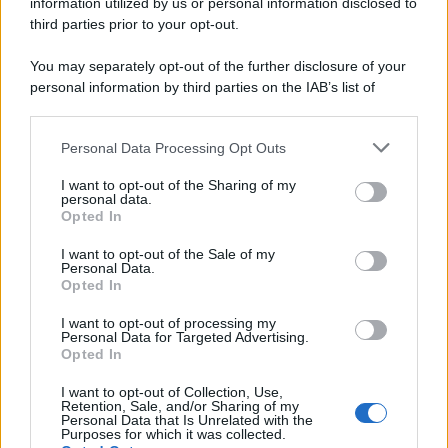
information utilized by us or personal information disclosed to
Attualità
6.106
third parties prior to your opt-out.
Comunicati
6
You may separately opt-out of the further disclosure of your
personal information by third parties on the IAB’s list of
Consumo
1.930
downstream participants.
Economia
2.864
Personal Data Processing Opt Outs
This information may also be disclosed by us to third parties
on the IAB’s List of Downstream Participants that may further
Lavoro
2.139
I want to opt-out of the Sharing of my
disclose it to other third parties.
personal data.
Opted In
Politica
1.990
I want to opt-out of the Sale of my
Primo piano
2.619
Personal Data.
Opted In
Proposte
13
I want to opt-out of processing my
Personal Data for Targeted Advertising.
Sanità
1.962
Opted In
I want to opt-out of Collection, Use,
Retention, Sale, and/or Sharing of my
Personal Data that Is Unrelated with the
Purposes for which it was collected.