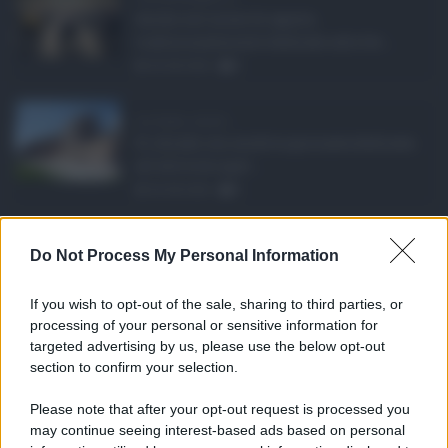
Anche nel mese di agosto,
tradizionalmente dedicato alle fer ...
06.08.2026
0
Ars Sicilia, chiude ...
Si chiude con un'altra giornata dedicata
all'attività ispet ...
06.08.2026
0
Definizione agevolat ...
Do Not Process My Personal Information
Anche il Comune di Catania aderisce
alla definizione agevola ...
If you wish to opt-out of the sale, sharing to third parties, or
06.08.2026
0
processing of your personal or sensitive information for
targeted advertising by us, please use the below opt-out
section to confirm your selection.
CATEGORIE
Please note that after your opt-out request is processed you
Ambiente
1.404
may continue seeing interest-based ads based on personal