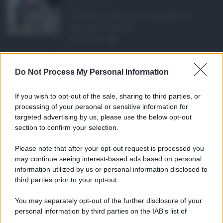
Barriere architetton ...
In Sicilia il diritto all'accessibilità
continua a scontrar ...
05.08.2026
1
Rete fognaria di Cat ...
Do Not Process My Personal Information
Un investimento da oltre 24 milioni di
euro in due anni per ...
If you wish to opt-out of the sale, sharing to third parties, or
05.08.2026
0
processing of your personal or sensitive information for
targeted advertising by us, please use the below opt-out
section to confirm your selection.
CATEGORIE
Please note that after your opt-out request is processed you
Ambiente
1.403
may continue seeing interest-based ads based on personal
information utilized by us or personal information disclosed to
Attualità
6.105
third parties prior to your opt-out.
Comunicati
6
You may separately opt-out of the further disclosure of your
personal information by third parties on the IAB’s list of
Consumo
1.930
downstream participants.