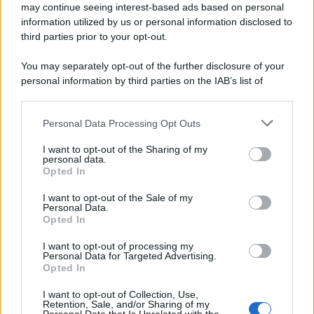
may continue seeing interest-based ads based on personal
information utilized by us or personal information disclosed to
Attualità
6.106
third parties prior to your opt-out.
Comunicati
6
You may separately opt-out of the further disclosure of your
personal information by third parties on the IAB’s list of
Consumo
1.930
downstream participants.
Economia
2.864
Personal Data Processing Opt Outs
This information may also be disclosed by us to third parties
on the IAB’s List of Downstream Participants that may further
Lavoro
2.138
I want to opt-out of the Sharing of my
disclose it to other third parties.
personal data.
Opted In
Politica
1.990
I want to opt-out of the Sale of my
Primo piano
2.619
Personal Data.
Opted In
Proposte
13
I want to opt-out of processing my
Personal Data for Targeted Advertising.
Sanità
1.962
Opted In
I want to opt-out of Collection, Use,
Retention, Sale, and/or Sharing of my