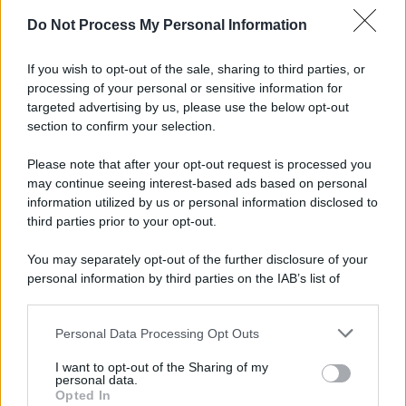
Eventi in Sicilia ad ...
Do Not Process My Personal Information
La Sicilia si conferma anche nell’estate
2026 uno dei prin ...
If you wish to opt-out of the sale, sharing to third parties, or
07.08.2026
1
processing of your personal or sensitive information for
targeted advertising by us, please use the below opt-out
section to confirm your selection.
CATEGORIE
Please note that after your opt-out request is processed you
Ambiente
1.404
may continue seeing interest-based ads based on personal
information utilized by us or personal information disclosed to
Attualità
6.108
third parties prior to your opt-out.
Comunicati
6
You may separately opt-out of the further disclosure of your
personal information by third parties on the IAB’s list of
Consumo
1.930
downstream participants.
Economia
2.866
Personal Data Processing Opt Outs
This information may also be disclosed by us to third parties
on the IAB’s List of Downstream Participants that may further
Lavoro
2.139
I want to opt-out of the Sharing of my
disclose it to other third parties.
personal data.
Opted In
Politica
1.992