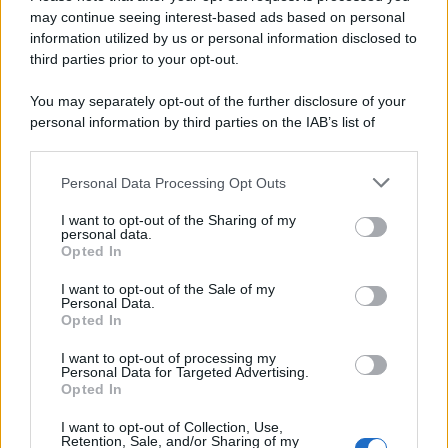
may continue seeing interest-based ads based on personal
information utilized by us or personal information disclosed to
Attualità
6.108
third parties prior to your opt-out.
Comunicati
6
You may separately opt-out of the further disclosure of your
personal information by third parties on the IAB’s list of
Consumo
1.930
downstream participants.
Economia
2.865
Personal Data Processing Opt Outs
This information may also be disclosed by us to third parties
on the IAB’s List of Downstream Participants that may further
Lavoro
2.139
I want to opt-out of the Sharing of my
disclose it to other third parties.
personal data.
Opted In
Politica
1.991
I want to opt-out of the Sale of my
Primo piano
2.619
Personal Data.
Opted In
Proposte
13
I want to opt-out of processing my
Personal Data for Targeted Advertising.
Sanità
1.962
Opted In
I want to opt-out of Collection, Use,
Retention, Sale, and/or Sharing of my