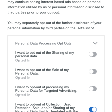
may continue seeing interest-based ads based on personal
information utilized by us or personal information disclosed to
Attualità
6.108
third parties prior to your opt-out.
Comunicati
6
You may separately opt-out of the further disclosure of your
personal information by third parties on the IAB’s list of
Consumo
1.930
downstream participants.
Economia
2.865
Personal Data Processing Opt Outs
This information may also be disclosed by us to third parties
on the IAB’s List of Downstream Participants that may further
Lavoro
2.139
I want to opt-out of the Sharing of my
disclose it to other third parties.
personal data.
Opted In
Politica
1.991
I want to opt-out of the Sale of my
Primo piano
2.619
Personal Data.
Opted In
Proposte
13
I want to opt-out of processing my
Personal Data for Targeted Advertising.
Sanità
1.962
Opted In
I want to opt-out of Collection, Use,
Retention, Sale, and/or Sharing of my
Personal Data that Is Unrelated with the