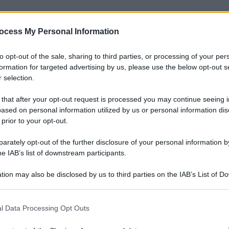
iana, Nello Musumeci, continua a ritenersi il candidato
, leader di Fratelli d'Italia.
ocess My Personal Information
, Gianfranco Miccichè, che da mesi ritiene il presidente
to opt-out of the sale, sharing to third parties, or processing of your per
to.
formation for targeted advertising by us, please use the below opt-out s
 selection.
 that after your opt-out request is processed you may continue seeing i
0
ased on personal information utilized by us or personal information dis
 prior to your opt-out.
rately opt-out of the further disclosure of your personal information by
he IAB’s list of downstream participants.
tion may also be disclosed by us to third parties on the IAB’s List of 
 that may further disclose it to other third parties.
o E-mail
ARTICOLO SUCCESSIVO
l Data Processing Opt Outs
In Sicilia la vendemmia più