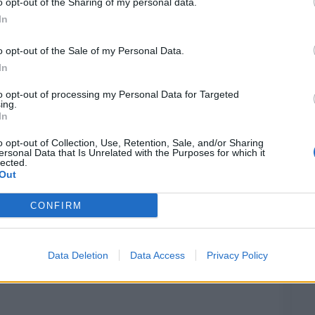
lunga d’Italia
o opt-out of the Sharing of my personal data.
Reset password
dami
In
ti
Log In
Reset P
o opt-out of the Sale of my Personal Data.
In
to opt-out of processing my Personal Data for Targeted
ing.
In
o opt-out of Collection, Use, Retention, Sale, and/or Sharing
ersonal Data that Is Unrelated with the Purposes for which it
lected.
Out
CONFIRM
Data Deletion
Data Access
Privacy Policy