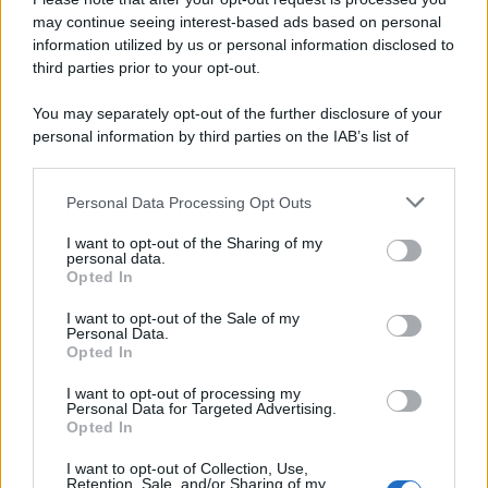
Ambiente
1.404
may continue seeing interest-based ads based on personal
information utilized by us or personal information disclosed to
Attualità
6.108
third parties prior to your opt-out.
Comunicati
6
You may separately opt-out of the further disclosure of your
personal information by third parties on the IAB’s list of
Consumo
1.930
downstream participants.
Economia
2.865
Personal Data Processing Opt Outs
This information may also be disclosed by us to third parties
on the IAB’s List of Downstream Participants that may further
Lavoro
2.139
I want to opt-out of the Sharing of my
disclose it to other third parties.
personal data.
Opted In
Politica
1.991
I want to opt-out of the Sale of my
Primo piano
2.619
Personal Data.
Opted In
Proposte
13
I want to opt-out of processing my
Personal Data for Targeted Advertising.
Sanità
1.962
Opted In
I want to opt-out of Collection, Use,
Retention, Sale, and/or Sharing of my