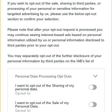
If you wish to opt-out of the sale, sharing to third parties, or
07.08.2026
0
processing of your personal or sensitive information for
targeted advertising by us, please use the below opt-out
section to confirm your selection.
CATEGORIE
Please note that after your opt-out request is processed you
Ambiente
1.404
may continue seeing interest-based ads based on personal
information utilized by us or personal information disclosed to
Attualità
6.108
third parties prior to your opt-out.
Comunicati
6
You may separately opt-out of the further disclosure of your
personal information by third parties on the IAB’s list of
Consumo
1.930
downstream participants.
Economia
2.866
Personal Data Processing Opt Outs
This information may also be disclosed by us to third parties
on the IAB’s List of Downstream Participants that may further
Lavoro
2.139
I want to opt-out of the Sharing of my
disclose it to other third parties.
personal data.
Opted In
Politica
1.992
I want to opt-out of the Sale of my
Primo piano
2.620
Personal Data.
Opted In