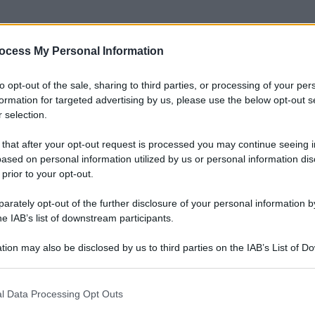
nsistere sulla pratica del metodo della Amministrazione
ocess My Personal Information
 amministrare, fondato sulla piena collaborazione fra
nti del Terzo Settore ed Ente pubblico e favorisce una
to opt-out of the sale, sharing to third parties, or processing of your per
izzazione dei fondi straordinari destinati al Sud e anche
formation for targeted advertising by us, please use the below opt-out s
 selection.
 that after your opt-out request is processed you may continue seeing i
ased on personal information utilized by us or personal information dis
0
 prior to your opt-out.
rately opt-out of the further disclosure of your personal information by
he IAB’s list of downstream participants.
tion may also be disclosed by us to third parties on the IAB’s List of 
 that may further disclose it to other third parties.
o E-mail
l Data Processing Opt Outs
ARTICOLO SUCCESSIVO