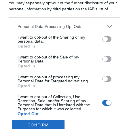
You may separately opt-out of the further disclosure of your
personal information by third parties on the IAB’s list of
Consumo
1.930
downstream participants.
Economia
2.866
Personal Data Processing Opt Outs
This information may also be disclosed by us to third parties
on the IAB’s List of Downstream Participants that may further
Lavoro
2.139
I want to opt-out of the Sharing of my
disclose it to other third parties.
personal data.
Opted In
Politica
1.992
I want to opt-out of the Sale of my
Primo piano
2.620
Personal Data.
Opted In
Proposte
13
I want to opt-out of processing my
Personal Data for Targeted Advertising.
Sanità
1.962
Opted In
I want to opt-out of Collection, Use,
Retention, Sale, and/or Sharing of my
Personal Data that Is Unrelated with the
Purposes for which it was collected.
Opted Out
CONFIRM