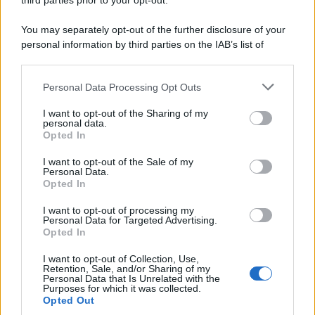
third parties prior to your opt-out.
Comunicati
6
You may separately opt-out of the further disclosure of your
personal information by third parties on the IAB’s list of
Consumo
1.931
downstream participants.
Economia
2.868
Personal Data Processing Opt Outs
This information may also be disclosed by us to third parties
on the IAB’s List of Downstream Participants that may further
Lavoro
2.140
I want to opt-out of the Sharing of my
disclose it to other third parties.
personal data.
Opted In
Politica
1.991
I want to opt-out of the Sale of my
Primo piano
2.621
Personal Data.
Opted In
Proposte
13
I want to opt-out of processing my
Personal Data for Targeted Advertising.
Sanità
1.963
Opted In
I want to opt-out of Collection, Use,
Retention, Sale, and/or Sharing of my
Personal Data that Is Unrelated with the
Purposes for which it was collected.
Opted Out