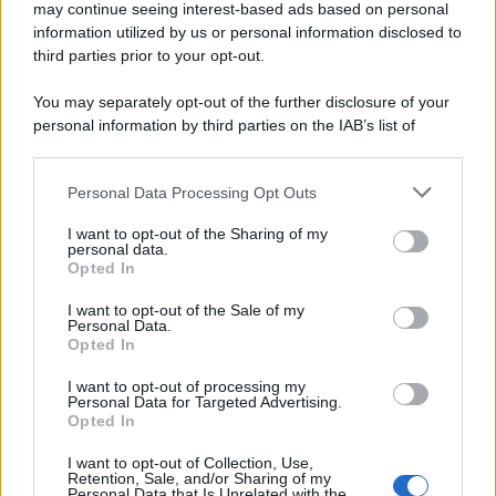
may continue seeing interest-based ads based on personal
information utilized by us or personal information disclosed to
Attualità
6.108
third parties prior to your opt-out.
Comunicati
6
You may separately opt-out of the further disclosure of your
personal information by third parties on the IAB’s list of
Consumo
1.930
downstream participants.
Economia
2.866
Personal Data Processing Opt Outs
This information may also be disclosed by us to third parties
on the IAB’s List of Downstream Participants that may further
Lavoro
2.139
I want to opt-out of the Sharing of my
disclose it to other third parties.
personal data.
Opted In
Politica
1.992
I want to opt-out of the Sale of my
Primo piano
2.620
Personal Data.
Opted In
Proposte
13
I want to opt-out of processing my
Personal Data for Targeted Advertising.
Sanità
1.962
Opted In
I want to opt-out of Collection, Use,
Retention, Sale, and/or Sharing of my
Personal Data that Is Unrelated with the