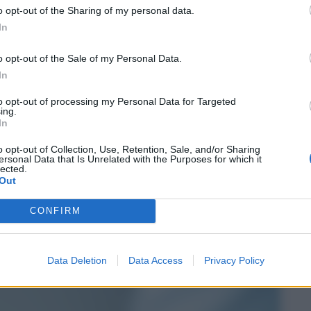
o opt-out of the Sharing of my personal data.
Reset password
dami
In
ti
Log In
Reset P
o opt-out of the Sale of my Personal Data.
In
3% ragazzi ha almeno una dose
to opt-out of processing my Personal Data for Targeted
ing.
Italia ha ricevuto almeno una dose di vaccino e se si
In
o arriva al 63,58%. I ragazzi che in questa categoria
o opt-out of Collection, Use, Retention, Sale, and/or Sharing
ersonal Data that Is Unrelated with the Purposes for which it
lected.
ccinale
,
coronavirus
,
giovani
,
vaccino anticovid
redazione
0
0
Out
CONFIRM
Data Deletion
Data Access
Privacy Policy