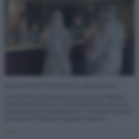
Boccia ad Arcuri “Covid hotel in ogni provincia”
"Per allentare la pressione sui pronto soccorso abbiamo
dato a Regioni e Comuni la disponibilità del governo per
aumentare di altri 20.000 posti letto i Covid hotel, su scala
provinciale, da destinare ai pazienti asintom ...
Sanità