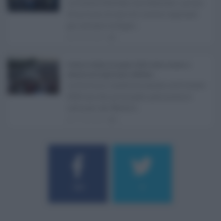
La Giunta Schifani ha stanziato i primi
10 milioni di euro di risorse regionali
per avviare la Super ...
08.08.2026
1
Eventi in Sicilia ad agosto 2026: teatro, musica e
festival nei luoghi storici dell’Isola ...
La Sicilia si conferma anche nell’estate
2026 uno dei principali palcoscenici
culturali del Medite ...
07.08.2026
0
Username o E-mail
184
9
Log In