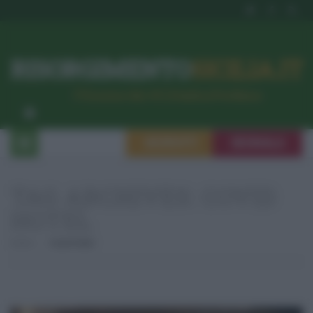
RISORGIMENTO
SICILIA.IT
l’Unione dei #CittadiniPerBene
ISCRIVITI
SEGNALA
TAG ARCHIVES:
COVID
HOTEL
Home
Covid Hotel