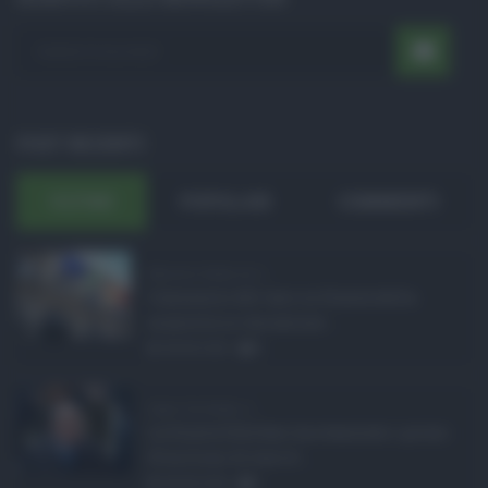
POST RECENTI
ULTIMI
POPOLARI
COMMENTI
Manovra Sicilia da 2 ...
L’annuncio del varo in Giunta della
manovra in variazione ...
08.08.2026
0
Super Zes Sicilia, d ...
La Giunta Schifani ha stanziato i primi
10 milioni di euro d ...
08.08.2026
1