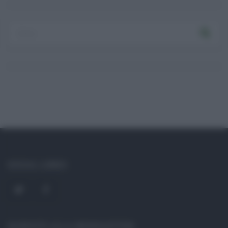
Ricordami
Registrati
Log In
Reset password
Log In
Reset Password
SOCIAL LINKS
ISCRIVITI ALLA NEWSLETTER