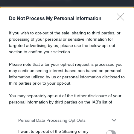
Eventi in Sicilia ad ...
Do Not Process My Personal Information
La Sicilia si conferma anche nell’estate
2026 uno dei prin ...
If you wish to opt-out of the sale, sharing to third parties, or
07.08.2026
0
processing of your personal or sensitive information for
targeted advertising by us, please use the below opt-out
section to confirm your selection.
CATEGORIE
Please note that after your opt-out request is processed you
Ambiente
1.404
may continue seeing interest-based ads based on personal
information utilized by us or personal information disclosed to
Attualità
6.108
third parties prior to your opt-out.
Comunicati
6
You may separately opt-out of the further disclosure of your
personal information by third parties on the IAB’s list of
Consumo
1.930
downstream participants.
Economia
2.866
Personal Data Processing Opt Outs
This information may also be disclosed by us to third parties
on the IAB’s List of Downstream Participants that may further
Lavoro
2.139
I want to opt-out of the Sharing of my
disclose it to other third parties.