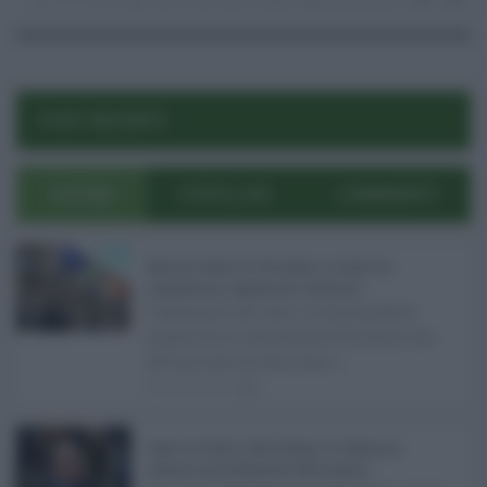
13.11.2020
covid
,
covid hotel
,
regioni
Eloisa Bucolo
0
0
POST RECENTI
ULTIMI
POPOLARI
COMMENTI
Manovra Sicilia da 221 milioni, è scontro tra
maggioranza, opposizioni e sindacati ...
L’annuncio del varo in Giunta della
manovra in variazione di bilancio da
221 milioni di euro non s ...
08.08.2026
0
Super Zes Sicilia, dalla Regione 10 milioni per
sostenere gli investimenti delle imprese ...