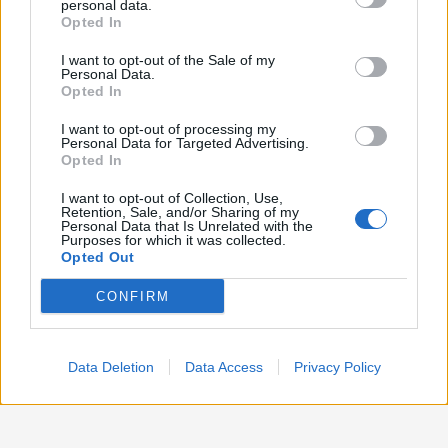
personal data.
Opted In
Politica
1.992
I want to opt-out of the Sale of my
Primo piano
2.620
Personal Data.
Opted In
Proposte
13
I want to opt-out of processing my
Personal Data for Targeted Advertising.
Sanità
1.962
Opted In
I want to opt-out of Collection, Use,
Retention, Sale, and/or Sharing of my
Personal Data that Is Unrelated with the
Purposes for which it was collected.
Opted Out
CONFIRM
Data Deletion
Data Access
Privacy Policy
Preferenze Privacy
Preferenze Privacy