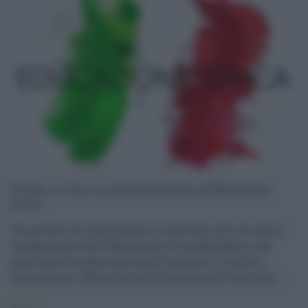
Scuola, on line un portale dedicato all’Educazione
civica
Un portale con informazioni e materiali utili sul nuovo
insegnamento dell’Educazione civica obbligatorio, da
quest’anno, fin dalla scuola dell’infanzia. Lo mette a
disposizione il Ministero dell’Istruzione all’indirizzo ...