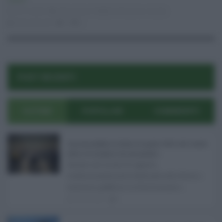
Lavoro
29.10.2020
educazione
,
Pubblica Istruzione
,
Scuola
Eloisa Bucolo
0
0
POST RECENTI
ULTIMI
POPOLARI
COMMENTI
Concorsi pubblici in Sicilia ad agosto 2026: tutti i bandi
attivi e le scadenze da non perdere ...
Anche nel mese di agosto,
tradizionalmente dedicato alle ferie, i
concorsi pubblici in Sicilia non s ...
06.08.2026
0