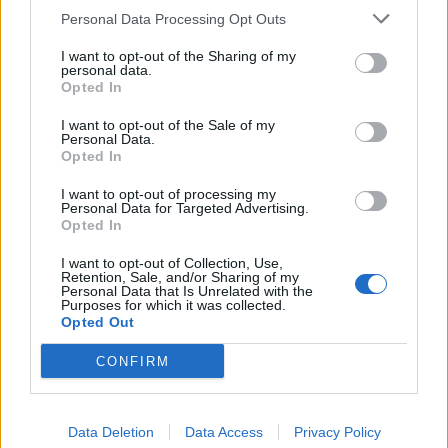
Economia
2.864
Personal Data Processing Opt Outs
This information may also be disclosed by us to third parties
on the IAB’s List of Downstream Participants that may further
Lavoro
2.139
I want to opt-out of the Sharing of my
disclose it to other third parties.
personal data.
Opted In
Politica
1.990
I want to opt-out of the Sale of my
Primo piano
2.619
Personal Data.
Opted In
Proposte
13
I want to opt-out of processing my
Personal Data for Targeted Advertising.
Sanità
1.962
Opted In
I want to opt-out of Collection, Use,
Retention, Sale, and/or Sharing of my
Personal Data that Is Unrelated with the
Purposes for which it was collected.
Opted Out
CONFIRM
Data Deletion
Data Access
Privacy Policy