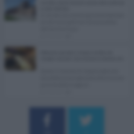
Ars Sicilia, chiude l'Aula per la pausa estiva: partiti già
in clima elettorale ...
Si chiude con un'altra giornata dedicata
all'attività ispettiva l'ultima seduta
dell'Ars Sicilia pr ...
06.08.2026
0
Definizione agevolata a Catania, via libera del
Consiglio comunale: come funziona la sanatoria dei t
...
Anche il Comune di Catania aderisce
alla definizione agevolata delle entrate
prevista dalla Legge di ...
06.08.2026
0
Username o E-mail
184
9