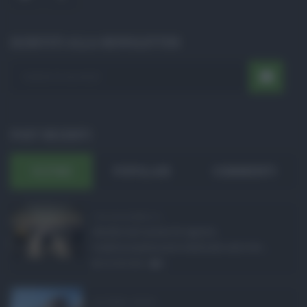
ISCRIVITI ALLA NEWSLETTER
POST RECENTI
ULTIMI
POPOLARI
COMMENTI
Concorsi pubblici in ...
Anche nel mese di agosto,
tradizionalmente dedicato alle fer ...
06.08.2026
0
Ars Sicilia, chiude ...