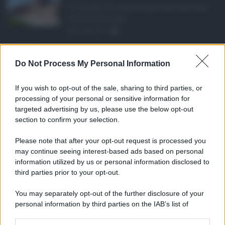
Si chiude con un'altra giornata dedicata
all'attività ispet ...
06.08.2026
0
Definizione agevolat ...
Do Not Process My Personal Information
Anche il Comune di Catania aderisce
alla definizione agevola ...
If you wish to opt-out of the sale, sharing to third parties, or
06.08.2026
0
processing of your personal or sensitive information for
targeted advertising by us, please use the below opt-out
section to confirm your selection.
CATEGORIE
Please note that after your opt-out request is processed you
Ambiente
1.404
may continue seeing interest-based ads based on personal
information utilized by us or personal information disclosed to
Attualità
6.106
third parties prior to your opt-out.
Comunicati
6
You may separately opt-out of the further disclosure of your
personal information by third parties on the IAB’s list of
Consumo
1.930
downstream participants.