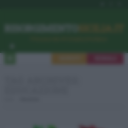
RISORGIMENTO
SICILIA.IT
l’Unione dei #CittadiniPerBene
ISCRIVITI
SEGNALA
TAG ARCHIVES:
EDUCAZIONE
Home
Educazione