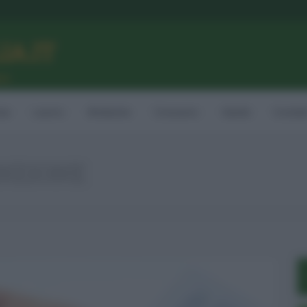
LIA.IT
ne
ia
Lavoro
Ambiente
Consumo
Sanità
Contatt
NZIONE