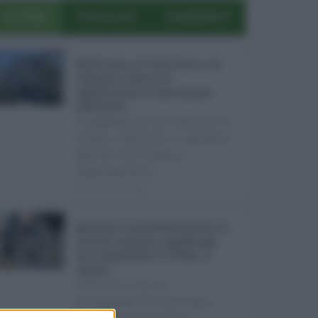
ULTIMI
POPOLARI
COMMENTI
Bodycam al Policlinico di
Catania contro le
aggressioni al personale
sanitario ...
Le aggressioni nei confronti di
medici, infermieri e operatori
sanitari continuano a
rappresentare u ...
05.08.2026
0
Barriere architettoniche in
Sicilia, nessun capoluogo
ha completato il Peba: il
report ...
In Sicilia il diritto
all'accessibilità continua a
scontrarsi con ritardi e