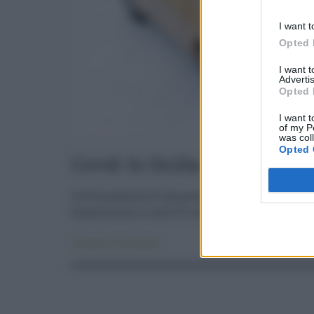
Log In
I want t
Opted 
I want 
Advertis
Opted 
I want t
of my P
was col
Opted 
Covid: In Sicilia esenzione de
di Eloisa Bucolo E' già possibile presentare doma
disposizione ci sono 27 milioni di euro, stanziati 
Consumo
,
Primo piano
22.10.202