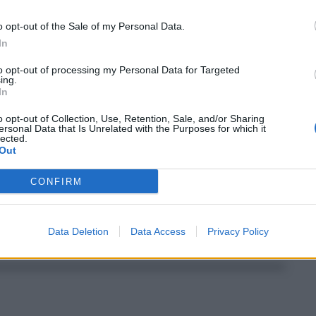
Reset P
o opt-out of the Sale of my Personal Data.
In
to opt-out of processing my Personal Data for Targeted
ing.
In
o opt-out of Collection, Use, Retention, Sale, and/or Sharing
ersonal Data that Is Unrelated with the Purposes for which it
lected.
Out
l bollo auto 2020, come richiederlo
CONFIRM
nda per chiedere l'esenzione del bollo auto in Sicilia. A
dalla Regionale Siciliana. Con l'art 5 della L.R ...
Data Deletion
Data Access
Privacy Policy
0
bollo auto
,
esenzione
,
regione siciliana
Eloisa Bucolo
0
0