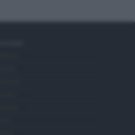
ATEGORIE
mbiente
1.403
ttualità
6.105
omunicati
6
onsumo
1.930
conomia
2.863
avoro
2.138
olitica
1.989