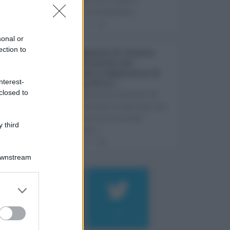
ostacoli. A fotografare ...
05.08.2026
1
sonal or
ection to
Rete fognaria di Catania,
oltre 24 milioni per
rilanciare il depuratore di
nterest-
Pantano d’Arci ...
closed to
Un investimento da oltre 24
milioni di euro in due anni per
risolvere le criticità che
 third
rallentano i ...
05.08.2026
0
Downstream
184
9
Log In