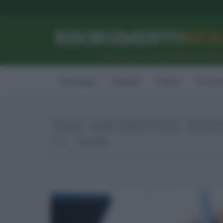
RISORGIMENTO
SICI
l’Unione dei #CittadiniPerBe
Homepage
Attualità
Politica
Econom
TAG ARCHIVES:
ESE
Home
Esenzione