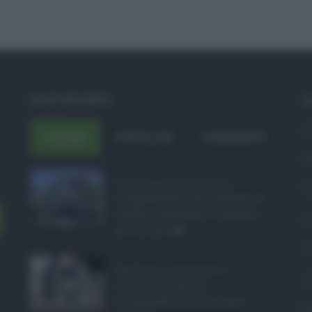
POST RECENTI
C
A
ULTIMI
POPOLARI
COMMENTI
A
Bodycam al Policlini ...
C
Le aggressioni nei confronti di
medici, infermieri e operato ...
C
05.08.2026
0
E
Barriere architetton ...
L
In Sicilia il diritto
all'accessibilità continua a
P