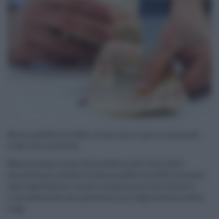
Bonus pubblicità 2023, ultimi giorni per le domande:
come fare richiesta
Manca sempre meno alla scadenza dell’invio delle
domande per accedere al Bonus pubblicità 2023, una delle
tante agevolazioni messe a disposizione dal Governo e
rinnovata anche per quest’anno con l’approvazione della
Legg ...