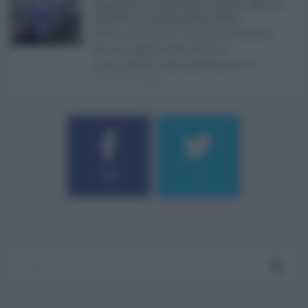
Aggressione a un vigile urbano a Catania, colpito con
una pietra da un parcheggiatore abusivo ...
Nuovo episodio di violenza a Catania,
dove un agente della Polizia
municipale è stato gravemente fe ...
06.08.2026
1
184
9