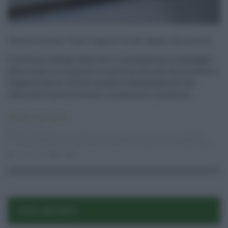
“School bonus”: Fisco “amico” se fai regali alle scuole
Il Governo italiano favorisce il mecenatismo a vantaggio
delle scuole. Le imprese e le persone fisiche che mettono a
disposizione di istituti scolastici finanziamenti per
realizzare nuove strutture o mantenere e potenzia ...
Attualità
,
Primo piano
23.12.2016
agevolazioni fiscali
,
credito d'imposta
,
f24
,
finanziamenti
,
modello
Unico
,
pubblicità
,
School bonus
,
Scuola
,
sito web
,
Tesoreria dello Stato
lucia russo
0
1
POST RECENTI