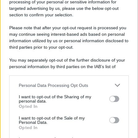
processing of your personal or sensitive information for
targeted advertising by us, please use the below opt-out
section to confirm your selection.
CATEGORIE
Please note that after your opt-out request is processed you
Ambiente
1.404
may continue seeing interest-based ads based on personal
information utilized by us or personal information disclosed to
Attualità
6.106
third parties prior to your opt-out.
Comunicati
6
You may separately opt-out of the further disclosure of your
personal information by third parties on the IAB’s list of
Consumo
1.930
downstream participants.
Economia
2.864
Personal Data Processing Opt Outs
This information may also be disclosed by us to third parties
on the IAB’s List of Downstream Participants that may further
Lavoro
2.138
I want to opt-out of the Sharing of my
disclose it to other third parties.
personal data.
Opted In
Politica
1.989
I want to opt-out of the Sale of my
Primo piano
2.619
Personal Data.
Opted In
Proposte
13