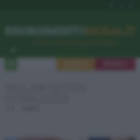
RISORGIMENTO
SICILIA.IT
l’Unione dei #CittadiniPerBene
ISCRIVITI
SEGNALA
TAG ARCHIVES:
PUBBLICITÀ
Home
Pubblicità