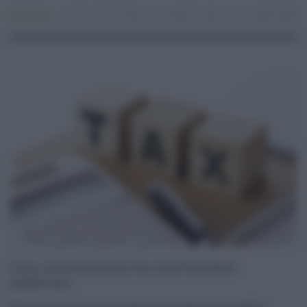
Economia
01.04.2023
bonus
,
pubblicità
redazione
0
0
Fisco, istruzioni bonus tax credit manifesti
pubblicitari