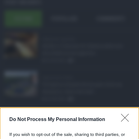
POST RECENTI
ULTIMI
POPOLARI
COMMENTI
Definizione agevolat ...
Anche il Comune di Catania aderisce
alla definizione agevola ...
06.08.2026
0
Depurazione Sicilia, ...
Un'opera rimasta ferma per oltre un
decennio, tanto da trasf ...
06.08.2026
0
Aggressione a un vig ...
Do Not Process My Personal Information
Nuovo episodio di violenza a Catania,
dove un agente della P ...
If you wish to opt-out of the sale, sharing to third parties, or
06.08.2026
1