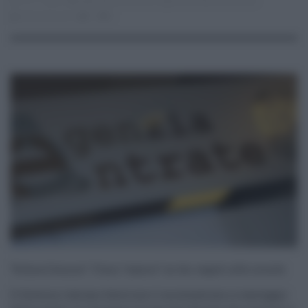
19.11.2020
agevolazioni fiscali
,
region esiciliana
,
Scavone
Eloisa Bucolo
0
0
“School bonus”: Fisco “amico” se fai regali alle scuole
Il Governo italiano favorisce il mecenatismo a vantaggio