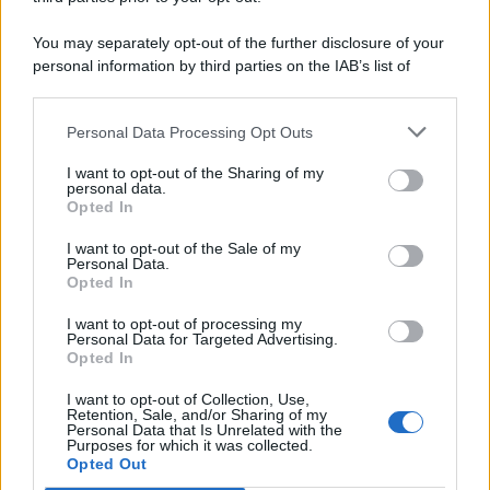
Comunicati
6
You may separately opt-out of the further disclosure of your
personal information by third parties on the IAB’s list of
Consumo
1.930
downstream participants.
Economia
2.867
Personal Data Processing Opt Outs
This information may also be disclosed by us to third parties
on the IAB’s List of Downstream Participants that may further
Lavoro
2.139
I want to opt-out of the Sharing of my
disclose it to other third parties.
personal data.
Opted In
Politica
1.991
I want to opt-out of the Sale of my
Primo piano
2.620
Personal Data.
Opted In
Proposte
13
I want to opt-out of processing my
Personal Data for Targeted Advertising.
Sanità
1.962
Opted In
I want to opt-out of Collection, Use,
Retention, Sale, and/or Sharing of my
Personal Data that Is Unrelated with the
Purposes for which it was collected.
Opted Out