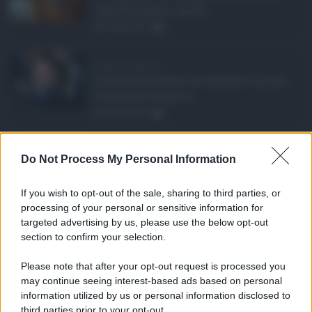
dopo Ferragosto. Anche ...
09.08.2026
0
Super Zes Sicilia, d ...
La Giunta Schifani ha stanziato i primi
10 milioni di euro d ...
08.08.2026
1
Eventi in Sicilia ad ...
Do Not Process My Personal Information
La Sicilia si conferma anche nell’estate
2026 uno dei prin ...
If you wish to opt-out of the sale, sharing to third parties, or
07.08.2026
1
processing of your personal or sensitive information for
targeted advertising by us, please use the below opt-out
section to confirm your selection.
CATEGORIE
Please note that after your opt-out request is processed you
Ambiente
1.404
may continue seeing interest-based ads based on personal
information utilized by us or personal information disclosed to
Attualità
6.108
third parties prior to your opt-out.