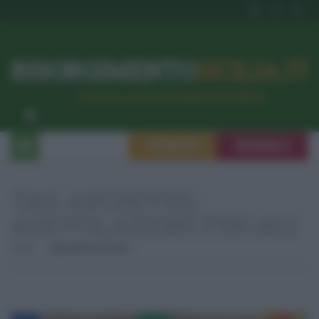
RISORGIMENTO
SICILIA.IT
l’Unione dei #CittadiniPerBene
ISCRIVITI
SEGNALA
TAG ARCHIVES:
AGEVOLAZIONI FISCALI
Home
Agevolazioni Fiscali