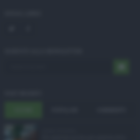
SOCIAL LINKS
ISCRIVITI ALLA NEWSLETTER
POST RECENTI
ULTIMI
POPOLARI
COMMENTI
Assegno di inclusion ...
Per qualcuno prima, per qualcun altro