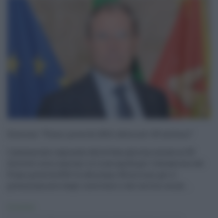
Scavone: “Piano povertà 2019, sbloccati 49 milioni”
L'assessorato regionale della Famiglia ha inviato ai 55
distretti socio sanitari le Linee guida per l'attuazione del
Piano povertà 2019. Si sbloccano 49 milioni per il
potenziamento degli interventi e dei servizi social ...
Economia