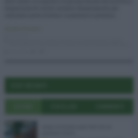
delle scuole. Le imprese e le persone fisiche che mettono a
disposizione di istituti scolastici finanziamenti per
realizzare nuove strutture o mantenere e potenzia ...
Attualità
,
Primo piano
23.12.2016
agevolazioni fiscali
,
credito d'imposta
,
f24
,
finanziamenti
,
modello
Unico
,
pubblicità
,
School bonus
,
Scuola
,
sito web
,
Tesoreria dello Stato
lucia russo
0
1
POST RECENTI
ULTIMI
POPOLARI
COMMENTI
Assegno di inclusione agosto 2026: date dei
pagamenti e rinnovo ...