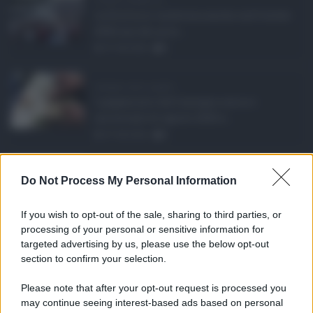
La Sicilia si conferma anche nell’estate
2026 uno dei prin ...
07.08.2026
0
Assegno unico agosto ...
I pagamenti dell'assegno unico e
universale di agosto 2026 a ...
07.08.2026
0
Etna in eruzione, vo ...
Do Not Process My Personal Information
L'eruzione dell'Etna continua a
influenzare l'operatività d ...
If you wish to opt-out of the sale, sharing to third parties, or
07.08.2026
0
processing of your personal or sensitive information for
targeted advertising by us, please use the below opt-out
section to confirm your selection.
CATEGORIE
Please note that after your opt-out request is processed you
Ambiente
1.404
may continue seeing interest-based ads based on personal