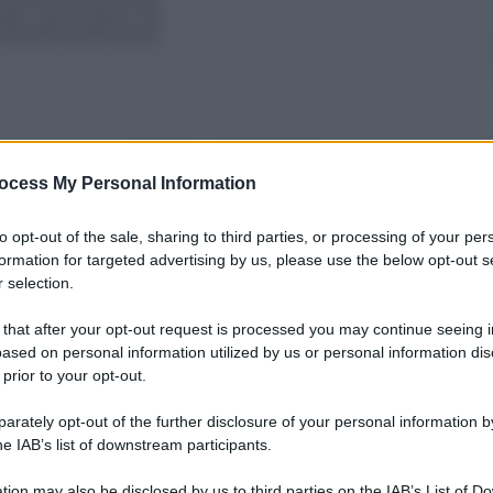
ARTICOLO SUCCESSIVO
Assumere i disoccupati e non
ocess My Personal Information
16mila precari
to opt-out of the sale, sharing to third parties, or processing of your per
formation for targeted advertising by us, please use the below opt-out s
 selection.
 that after your opt-out request is processed you may continue seeing i
ased on personal information utilized by us or personal information dis
 prior to your opt-out.
rately opt-out of the further disclosure of your personal information by
he IAB’s list of downstream participants.
tion may also be disclosed by us to third parties on the IAB’s List of 