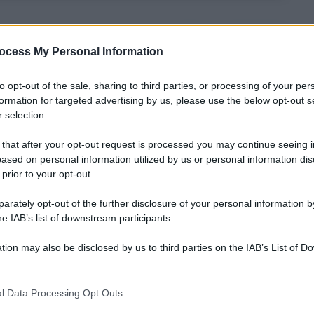
ocess My Personal Information
to opt-out of the sale, sharing to third parties, or processing of your per
formation for targeted advertising by us, please use the below opt-out s
 selection.
 that after your opt-out request is processed you may continue seeing i
ased on personal information utilized by us or personal information dis
 prior to your opt-out.
rately opt-out of the further disclosure of your personal information by
he IAB’s list of downstream participants.
tion may also be disclosed by us to third parties on the IAB’s List of 
 that may further disclose it to other third parties.
o E-mail
l Data Processing Opt Outs