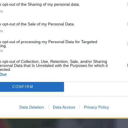
o opt-out of the Sharing of my personal data.
Reset password
dami
In
ti
Log In
Reset P
er armatori, marittimi e
o opt-out of the Sale of my Personal Data.
In
to opt-out of processing my Personal Data for Targeted
ing.
iane della pesca e i quasi cinquemila componenti dei loro
In
iuti dalla Regione per far fronte alla crisi economica
o opt-out of Collection, Use, Retention, Sale, and/or Sharing
ersonal Data that Is Unrelated with the Purposes for which it
lected.
19.09.2021
governo musumeci
redazione
0
0
Out
CONFIRM
Data Deletion
Data Access
Privacy Policy